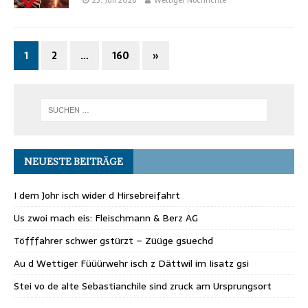
23. Juli 2026
Wettiger Nochrichte
1
2
…
160
»
NEUESTE BEITRÄGE
I dem Johr isch wider d Hirsebreifahrt
Us zwoi mach eis: Fleischmann & Berz AG
Töfffahrer schwer gstürzt – Züüge gsuechd
Au d Wettiger Füüürwehr isch z Dättwil im Iisatz gsi
Stei vo de alte Sebastianchile sind zruck am Ursprungsort