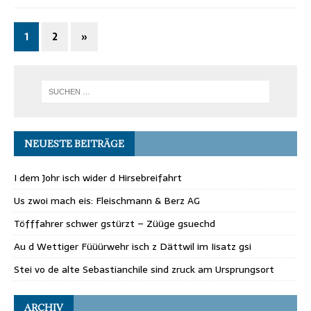
1
2
»
NEUESTE BEITRÄGE
I dem Johr isch wider d Hirsebreifahrt
Us zwoi mach eis: Fleischmann & Berz AG
Töfffahrer schwer gstürzt – Züüge gsuechd
Au d Wettiger Füüürwehr isch z Dättwil im Iisatz gsi
Stei vo de alte Sebastianchile sind zruck am Ursprungsort
ARCHIV