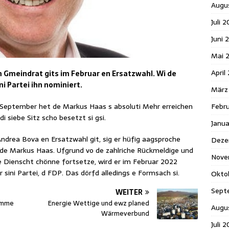
Augu
Juli 
Juni 
Mai 
April
Gmeindrat gits im Februar en Ersatzwahl. Wi de
ni Partei ihn nominiert.
März
September het de Markus Haas s absoluti Mehr erreichen
Febr
di siebe Sitz scho besetzt si gsi.
Janu
Andrea Bova en Ersatzwahl git, sig er hüfig aagsproche
Deze
d de Markus Haas. Ufgrund vo de zahlriche Rückmeldige und
Nove
ale Dienscht chönne fortsetze, wird er im Februar 2022
 sini Partei, d FDP. Das dörfd alledings e Formsach si.
Okto
Sept
WEITER
amme
Energie Wettige und ewz planed
Augu
Wärmeverbund
Juli 