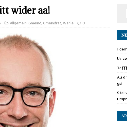
tt wider aa!
e
Allgemein
,
Gmeind
,
Gmeindrat
,
Wahle
0
NE
I dem
Us zw
Töff
Au d 
gsi
Stei 
Ursp
AR