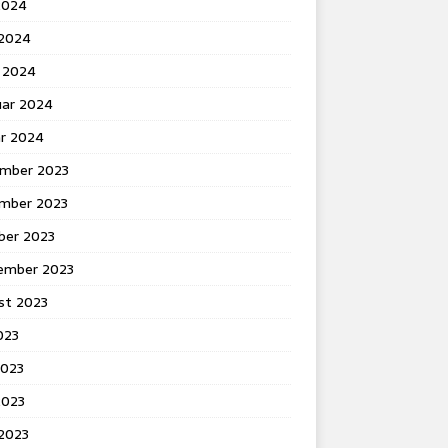
2024
 2024
 2024
uar 2024
ar 2024
mber 2023
mber 2023
ber 2023
ember 2023
st 2023
2023
2023
2023
 2023