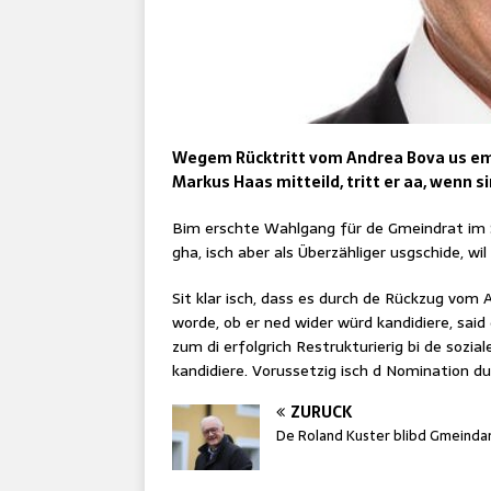
Wegem Rücktritt vom Andrea Bova us em 
Markus Haas mitteild, tritt er aa, wenn si
Bim erschte Wahlgang für de Gmeindrat im 
gha, isch aber als Überzähliger usgschide, wil 
Sit klar isch, dass es durch de Rückzug vom 
worde, ob er ned wider würd kandidiere, sai
zum di erfolgrich Restrukturierig bi de sozi
kandidiere. Vorussetzig isch d Nomination dur
ZURÜCK
De Roland Kuster blibd Gmeind