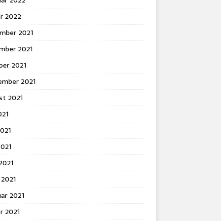
uar 2022
ar 2022
mber 2021
mber 2021
ber 2021
ember 2021
st 2021
021
2021
2021
 2021
 2021
ar 2021
r 2021