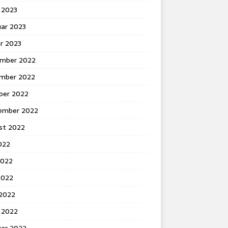
 2023
uar 2023
r 2023
mber 2022
mber 2022
ber 2022
ember 2022
st 2022
2022
2022
2022
 2022
 2022