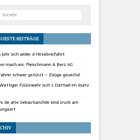
UESTE BEITRÄGE
 Johr isch wider d Hirsebreifahrt
oi mach eis: Fleischmann & Berz AG
fahrer schwer gstürzt – Züüge gsuechd
Wettiger Füüürwehr isch z Dättwil im Iisatz
vo de alte Sebastianchile sind zruck am
rungsort
CHIV