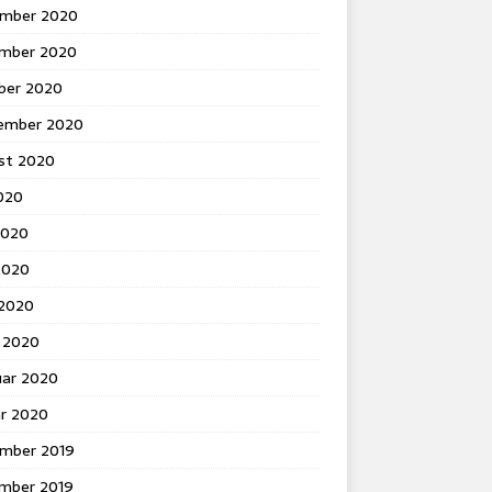
mber 2020
mber 2020
ber 2020
ember 2020
st 2020
2020
2020
2020
 2020
 2020
uar 2020
ar 2020
mber 2019
mber 2019