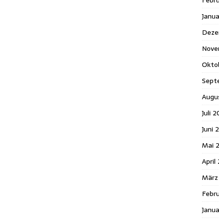
Febr
Janu
Deze
Nove
Okto
Sept
Augu
Juli 2
Juni 
Mai 
April
März
Febru
Janua