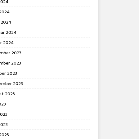
2024
 2024
 2024
uar 2024
ar 2024
mber 2023
mber 2023
ber 2023
ember 2023
st 2023
2023
2023
2023
 2023