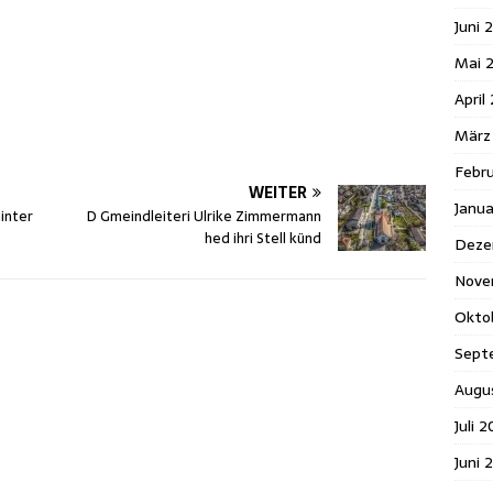
Juni 
Mai 
April
März
Febr
WEITER
Janu
inter
D Gmeindleiteri Ulrike Zimmermann
hed ihri Stell künd
Deze
Nove
Okto
Sept
Augu
Juli 
Juni 