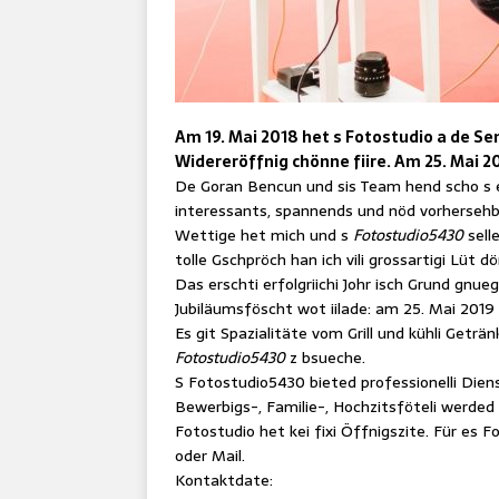
Am 19. Mai 2018 het s Fotostudio a de Se
Widereröffnig chönne fiire. Am 25. Mai 20
De Goran Bencun und sis Team hend scho s ers
interessants, spannends und nöd vorhersehbars
Wettige het mich und s
Fotostudio5430
sell
tolle Gschpröch han ich vili grossartigi Lüt 
Das erschti erfolgriichi Johr isch Grund gn
Jubiläumsföscht wot iilade: am 25. Mai 2019
Es git Spazialitäte vom Grill und kühli Getränk.
Fotostudio5430
z bsueche.
S Fotostudio5430 bieted professionelli Dien
Bewerbigs-, Familie-, Hochzitsföteli werded
Fotostudio het kei fixi Öffnigszite. Für es F
oder Mail.
Kontaktdate: