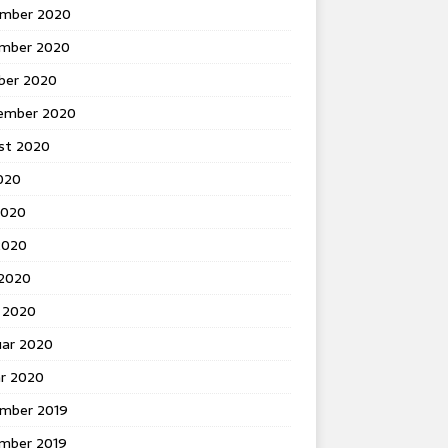
mber 2020
mber 2020
ber 2020
ember 2020
st 2020
2020
2020
2020
 2020
 2020
uar 2020
ar 2020
mber 2019
mber 2019