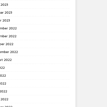
 2023
uar 2023
r 2023
mber 2022
mber 2022
ber 2022
ember 2022
st 2022
2022
2022
2022
 2022
 2022