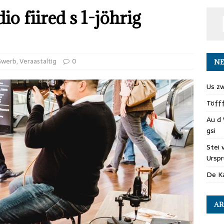
io fiired s 1-jöhrig
Gwerb
,
Veraastaltig
0
NE
Us zw
Töff
Au d 
gsi
Stei 
Ursp
De Ka
AR