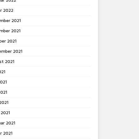
uar 2022
ar 2022
mber 2021
mber 2021
ber 2021
ember 2021
st 2021
021
2021
2021
 2021
 2021
ar 2021
r 2021