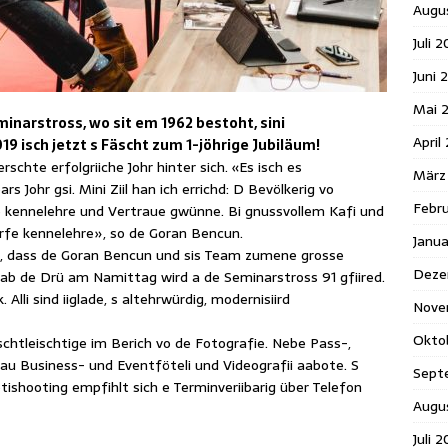
Augu
Juli 
Juni 
Mai 
minarstross, wo sit em 1962 bestoht, sini
April
19 isch jetzt s Fäscht zum 1-jöhrige Jubiläum!
chte erfolgriiche Johr hinter sich. «Es isch es
März
 Johr gsi. Mini Ziil han ich errichd: D Bevölkerig vo
Febr
e kennelehre und Vertraue gwünne. Bi gnussvollem Kafi und
dörfe kennelehre», so de Goran Bencun.
Janu
ueg, dass de Goran Bencun und sis Team zumene grosse
Deze
 ab de Drü am Namittag wird a de Seminarstross 91 gfiired.
 Alli sind iiglade, s altehrwürdig, modernisiird
Nove
Okto
schtleischtige im Berich vo de Fotografie. Nebe Pass-,
 au Business- und Eventföteli und Videografii aabote. S
Sept
otishooting empfihlt sich e Terminveriibarig über Telefon
Augu
Juli 