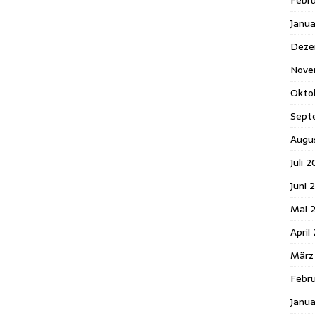
Febr
Janu
Deze
Nove
Okto
Sept
Augu
Juli 2
Juni 
Mai 
April
März
Febru
Janua