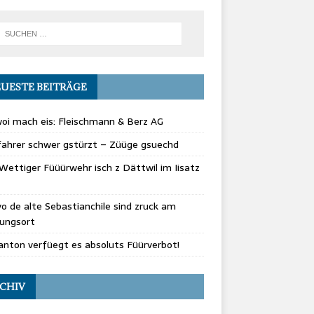
UESTE BEITRÄGE
oi mach eis: Fleischmann & Berz AG
fahrer schwer gstürzt – Züüge gsuechd
Wettiger Füüürwehr isch z Dättwil im Iisatz
vo de alte Sebastianchile sind zruck am
rungsort
nton verfüegt es absoluts Füürverbot!
CHIV