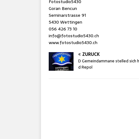
Fotostudio5430
Goran Bencun
Seminarstrasse 91
5430 Wettingen
056 426 73 10
info@fotostudio5430.ch
www.fotostudio5430.ch
ZURÜCK
D Gemeindammane stelled sich h
d Repol