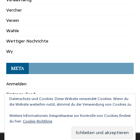
Vercher
Verein
Wahle
Wettiger Nochrichte
Wy
META
Anmelden
Eintrags-Feed
Datenschutz und Cookies: Diese Website verwendet Cookies. Wenn du
Kommentar-Feed
die Website weiterhin nutzt, stimmst du der Verwendung von Cookies zu.
WordPress.org
Weitere Informationen, beispielsweise zur Kontrolle von Cookies, findest
du hier:
Cookie-Richtlinie
Copyright © 2026 | WordPress Theme von
MH Themes