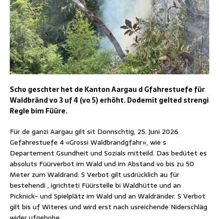
Scho geschter het de Kanton Aargau d Gfahrestuefe für
Waldbränd vo 3 uf 4 (vo 5) erhöht. Dodemit gelted strengi
Regle bim Füüre.
Für de ganzi Aargau gilt sit Donnschtig, 25. Juni 2026
Gefahrestuefe 4 «Grossi Waldbrandgfahr», wie s
Departement Gsundheit und Sozials mitteild. Das bedütet es
absoluts Füürverbot im Wald und im Abstand vo bis zu 50
Meter zum Waldrand. S Verbot gilt usdrücklich au für
bestehendi , igrichteti Füürstelle bi Waldhütte und an
Picknick- und Spielplätz im Wald und an Waldränder. S Verbot
gilt bis uf Witeres und wird erst nach usreichende Niderschläg
wider ufgehobe.