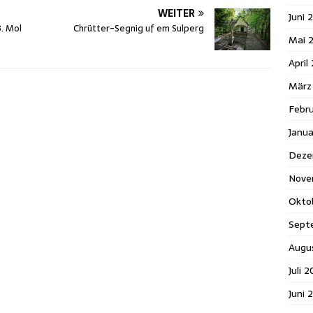
WEITER
Juni 
3. Mol
Chrütter-Segnig uf em Sulperg
Mai 
April
März
Febr
Janu
Deze
Nove
Okto
Sept
Augu
Juli 
Juni 