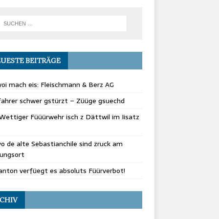
UESTE BEITRÄGE
oi mach eis: Fleischmann & Berz AG
fahrer schwer gstürzt – Züüge gsuechd
Wettiger Füüürwehr isch z Dättwil im Iisatz
vo de alte Sebastianchile sind zruck am
rungsort
nton verfüegt es absoluts Füürverbot!
CHIV