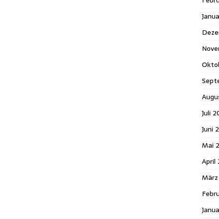
Febr
Janu
Deze
Nove
Okto
Sept
Augu
Juli 2
Juni 
Mai 
April
März
Febru
Janua