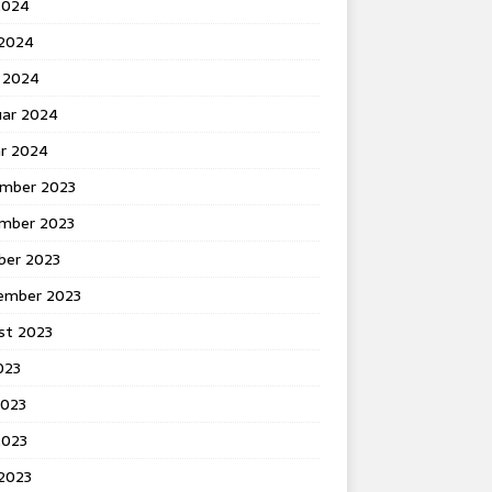
2024
 2024
 2024
uar 2024
ar 2024
mber 2023
mber 2023
ber 2023
ember 2023
st 2023
2023
2023
2023
 2023