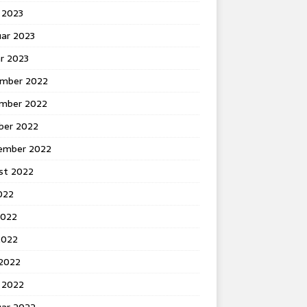
 2023
uar 2023
r 2023
mber 2022
mber 2022
ber 2022
ember 2022
st 2022
2022
2022
2022
 2022
 2022