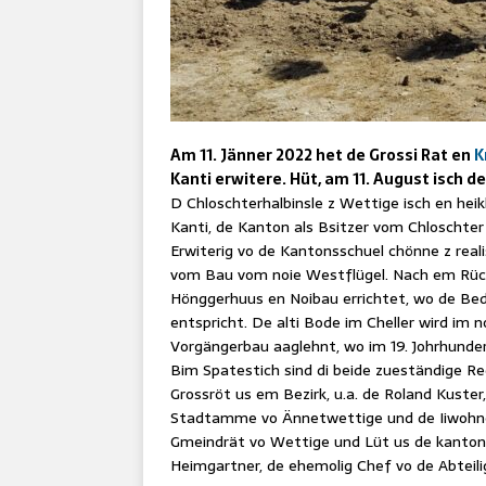
Am 11. Jänner 2022 het de Grossi Rat en
K
Kanti erwitere. Hüt, am 11. August isch de
D Chloschterhalbinsle z Wettige isch en hei
Kanti, de Kanton als Bsitzer vom Chloscht
Erwiterig vo de Kantonsschuel chönne z reali
vom Bau vom noie Westflügel. Nach em Rückb
Hönggerhuus en Noibau errichtet, wo de Bed
entspricht. De alti Bode im Cheller wird im 
Vorgängerbau aaglehnt, wo im 19. Johrhunde
Bim Spatestich sind di beide zueständige Reg
Grossröt us em Bezirk, u.a. de Roland Kust
Stadtamme vo Ännetwettige und de Iiwohne
Gmeindrät vo Wettige und Lüt us de kanton
Heimgartner, de ehemolig Chef vo de Abteili