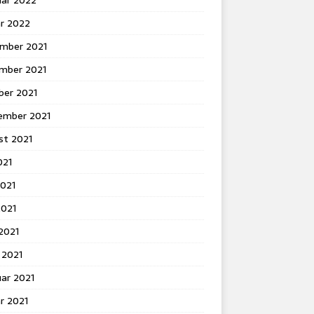
uar 2022
ar 2022
mber 2021
mber 2021
ber 2021
ember 2021
st 2021
021
2021
2021
 2021
 2021
ar 2021
r 2021