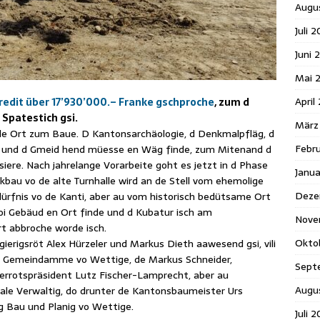
Augu
Juli 
Juni 
Mai 
April
redit über 17’930’000.– Franke gschproche
, zum d
 Spatestich gsi.
März
kle Ort zum Baue. D Kantonsarchäologie, d Denkmalpfläg, d
Febr
er und d Gmeid hend müesse en Wäg finde, zum Mitenand d
siere. Nach jahrelange Vorarbeite goht es jetzt in d Phase
Janu
au vo de alte Turnhalle wird an de Stell vom ehemolige
Deze
ürfnis vo de Kanti, aber au vom historisch bedütsame Ort
noi Gebäud en Ort finde und d Kubatur isch am
Nove
rt abbroche worde isch.
Okto
ierigsröt Alex Hürzeler und Markus Dieth aawesend gsi, vili
er, Gemeindamme vo Wettige, de Markus Schneider,
Sept
rrotspräsident Lutz Fischer-Lamprecht, aber au
Augu
ale Verwaltig, do drunter de Kantonsbaumeister Urs
g Bau und Planig vo Wettige.
Juli 