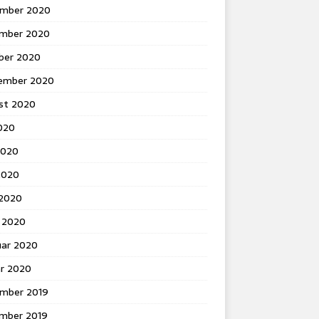
mber 2020
mber 2020
ber 2020
ember 2020
st 2020
2020
2020
2020
 2020
 2020
uar 2020
ar 2020
mber 2019
mber 2019