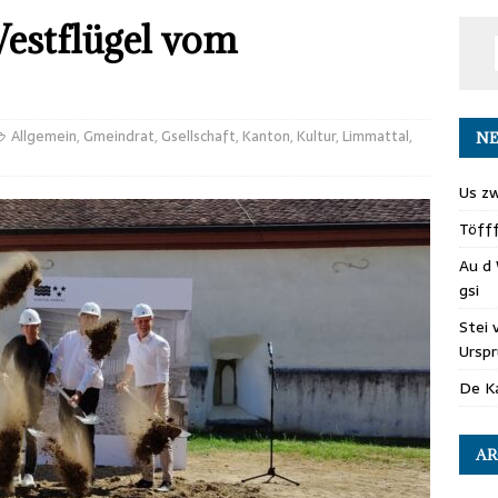
Westflügel vom
Allgemein
,
Gmeindrat
,
Gsellschaft
,
Kanton
,
Kultur
,
Limmattal
,
NE
Us zw
Töff
Au d 
gsi
Stei 
Ursp
De Ka
AR