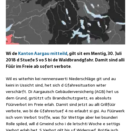
Wi de
Kanton Aargau mitteild
, gilt sit em Mentig, 30. Juli
2018 d Stuefe 5 vo 5 bi de Waldbrandgfahr. Damit sind alli
Füür im Freie ab sofort verbote
.
Wil es witerhin kei nennenswerti Niederschläge git und au
keini in Ussicht sind, het sich d Gfahresituation witer
verschärft. Di Aargauisch Gebäuderversicherig (AGB) het us
dem Grund, gstützt ufs Brandschutzgsetz, es absoluts
Füürverbot im Freie erlah. Damit sind jetzt au alli Grillfüür
verbote, wo bi de Gfahrestuef 4 no erlaubt si gsi. Au Füürwerk
isch vom Verbot troffe, was für Wettige aber kei bsunderi
Rolle spiled, will d Gmeind scho i de letschti Woche e settigs
Verbot erlah het. S Verbot gilt bis uf Widerruef. Brötle isch