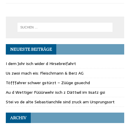
NEUESTE BEITRÄGE
I dem Johr isch wider d Hirsebreifahrt
Us zwoi mach eis: Fleischmann & Berz AG
Töfffahrer schwer gstürzt – Züüge gsuechd
Au d Wettiger Füüürwehr isch z Dättwil im Iisatz gsi
Stei vo de alte Sebastianchile sind zruck am Ursprungsort
ARCHIV