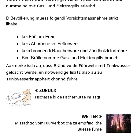
numme no mit Gas- und Elektrogrills erlaubd.
D Bevölkerung muess folgendi Vorsichtsmassnahme strikt
iihalte:
kei Füür im Freie
keis Abbrönne vo Feüürwerk
kein brönnendi Raucherware und Zündhölzli fortrühre
Bim Brötle numme Gas- und Elektrogrills bruuch
Aazmerke isch au, dass Bränd vo de Füürwehr mit Trinkwasser
gelöscht werde, en notwendige Iisatz also au zu
Trinkwasserknappheit chönnd führe.
ZURÜCK
Fischässe bi de Fischerhütte im Tägi
WEITER
Missachtig vom Füürverbot cha zu empfindliche
Buesse führe