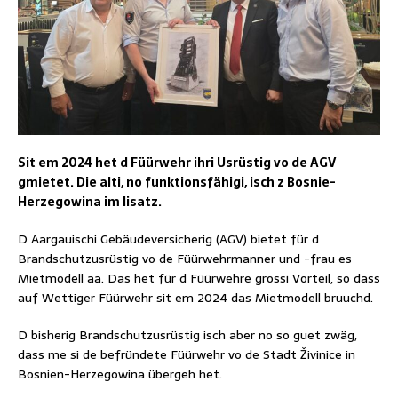
Sit em 2024 het d Füürwehr ihri Usrüstig vo de AGV
gmietet. Die alti, no funktionsfähigi, isch z Bosnie-
Herzegowina im Iisatz.
D Aargauischi Gebäudeversicherig (AGV) bietet für d
Brandschutzusrüstig vo de Füürwehrmanner und -frau es
Mietmodell aa. Das het für d Füürwehre grossi Vorteil, so dass
auf Wettiger Füürwehr sit em 2024 das Mietmodell bruuchd.
D bisherig Brandschutzusrüstig isch aber no so guet zwäg,
dass me si de befründete Füürwehr vo de Stadt Živinice in
Bosnien-Herzegowina übergeh het.