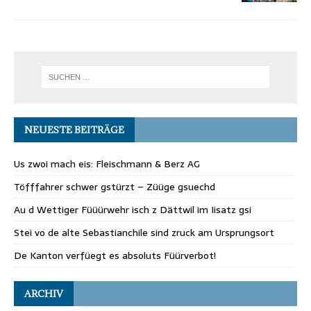
NEUESTE BEITRÄGE
Us zwoi mach eis: Fleischmann & Berz AG
Töfffahrer schwer gstürzt – Züüge gsuechd
Au d Wettiger Füüürwehr isch z Dättwil im Iisatz gsi
Stei vo de alte Sebastianchile sind zruck am Ursprungsort
De Kanton verfüegt es absoluts Füürverbot!
ARCHIV