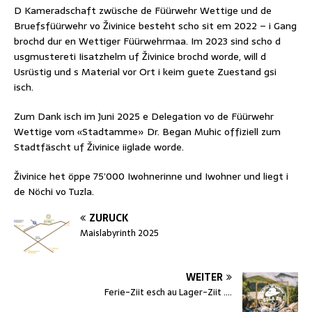
D Kameradschaft zwüsche de Füürwehr Wettige und de
Bruefsfüürwehr vo Živinice besteht scho sit em 2022 – i Gang
brochd dur en Wettiger Füürwehrmaa. Im 2023 sind scho d
usgmustereti Iisatzhelm uf Živinice brochd worde, will d
Usrüstig und s Material vor Ort i keim guete Zuestand gsi
isch.
Zum Dank isch im Juni 2025 e Delegation vo de Füürwehr
Wettige vom «Stadtamme» Dr. Began Muhic offiziell zum
Stadtfäscht uf Živinice iiglade worde.
Živinice het öppe 75’000 Iwohnerinne und Iwohner und liegt i
de Nöchi vo Tuzla.
ZURÜCK
Maislabyrinth 2025
WEITER
Ferie-Ziit esch au Lager-Ziit ….