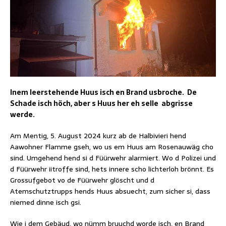
Inem leerstehende Huus isch en Brand usbroche. De
Schade isch höch, aber s Huus her eh selle abgrisse
werde.
Am Mentig, 5. August 2024 kurz ab de Halbivieri hend
Aawohner Flamme gseh, wo us em Huus am Rosenauwäg cho
sind. Umgehend hend si d Füürwehr alarmiert. Wo d Polizei und
d Füürwehr iitroffe sind, hets innere scho lichterloh brönnt. Es
Grossufgebot vo de Füürwehr glöscht und d
Atemschutztrupps hends Huus absuecht, zum sicher si, dass
niemed dinne isch gsi.
Wie i dem Gebäud, wo nümm bruuchd worde isch, en Brand