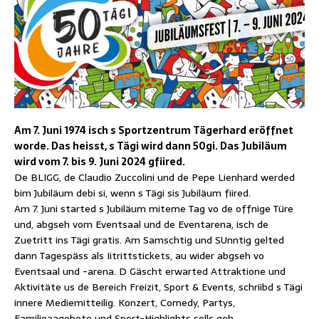
Am 7. Juni 1974 isch s Sportzentrum Tägerhard eröffnet
worde. Das heisst, s Tägi wird dann 50gi. Das Jubiläum
wird vom 7. bis 9. Juni 2024 gfiired.
De BLIGG, de Claudio Zuccolini und de Pepe Lienhard werded
bim Jubiläum debi si, wenn s Tägi sis Jubiläum fiired.
Am 7. Juni started s Jubiläum miteme Tag vo de offnige Türe
und, abgseh vom Eventsaal und de Eventarena, isch de
Zuetritt ins Tägi gratis. Am Samschtig und SUnntig gelted
dann Tagespäss als Iitrittstickets, au wider abgseh vo
Eventsaal und -arena. D Gäscht erwarted Attraktione und
Aktivitäte us de Bereich Freizit, Sport & Events, schriibd s Tägi
innere Mediemitteilig. Konzert, Comedy, Partys,
Familieaagebote und Sport-Highlights sells geh.