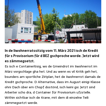
In de Iiwohnerratssitzig vom 11. März 2021 isch de Kredit
für s Provisorium für d BEZ gschproche worde. Jetzt wird
es zämmegsetzt.
Es isch e Containerlösig, wo de Gmeindrot im Iiwohnerrot im
März vorgschlage gha het. Und au wenn es vil Kritik geh het,
bsunders am sportliche Ziitplan, het de Iiwohnerrot damals de
Kredit gschproche. D Alternative, dass im August einigi Klasse
ohni Dach über em Chopf dostönd, isch keini gsi. Jetzt sind
Arbeiter scho dra, d Container für Provisorium ufzstelle.
Within sichtbar isch de Krane, mit dem di einzelne Teili
zämmegsetzt werde.