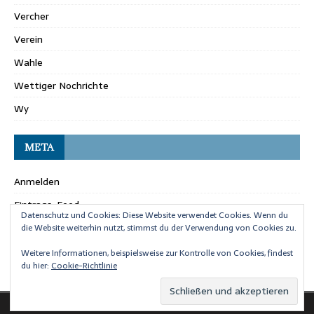
Vercher
Verein
Wahle
Wettiger Nochrichte
Wy
META
Anmelden
Eintrags-Feed
Datenschutz und Cookies: Diese Website verwendet Cookies. Wenn du
Kommentar-Feed
die Website weiterhin nutzt, stimmst du der Verwendung von Cookies zu.
WordPress.org
Weitere Informationen, beispielsweise zur Kontrolle von Cookies, findest
du hier:
Cookie-Richtlinie
Copyright © 2026 | WordPress Theme von
MH Themes