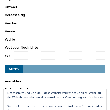
Umwält
Veraastaltig
Vercher
Verein
Wahle
Wettiger Nochrichte
Wy
META
Anmelden
Eintrags-Feed
Datenschutz und Cookies: Diese Website verwendet Cookies. Wenn du
Kommentar-Feed
die Website weiterhin nutzt, stimmst du der Verwendung von Cookies zu.
WordPress.org
Weitere Informationen, beispielsweise zur Kontrolle von Cookies, findest