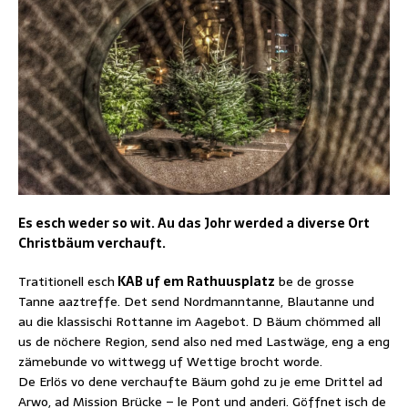
Es esch weder so wit. Au das Johr werded a diverse Ort
Christbäum verchauft.
Tratitionell esch
KAB uf em Rathuusplatz
be de grosse
Tanne aaztreffe. Det send Nordmanntanne, Blautanne und
au die klassischi Rottanne im Aagebot. D Bäum chömmed all
us de nöchere Region, send also ned med Lastwäge, eng a eng
zämebunde vo wittwegg uf Wettige brocht worde.
De Erlös vo dene verchaufte Bäum gohd zu je eme Drittel ad
Arwo, ad Mission Brücke – le Pont und anderi. Göffnet isch de