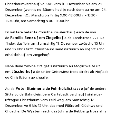
Christbaumverchauf vo KAB vom 10. Dezember bis am 23.
Dezember (wenn’s no Bäume hed, je nach dem au no am 24.
Dezember=;O), Mändig bis Fritig 9.00-12.00Uhr + 13.30-
18.30Uhr, am Samschtig 9.00-17.00Uhr
En wittere beliebte Christbaum-Verchauf esch de von
de
Familie Benz uf em Ziegelhof
a de Landstross 227. De
findet das Johr am Samschtig 11. Dezember zwüsche 10 Uhr
und 18 Uhr statt. Christbäum send natürlich ab sofort scho
erhältlich uf em Ziegelhof!
Nebe dene zwoine Ort get’s natürlich au Möglichkeite uf
em
Lüscherhof
a de unter Geisswiesstross direkt ab Hoflade
go Christbäum go chaufe.
Au de
Peter Steimer a de Fohrhölzlistrasse
(uf de andere
Sitte vo de Bahngleis, bem Gartebad), verchauft sini eige-
ufzogne Christbäum vom Feld weg, am Samschtig 17.
Dezember, vo 9 bis 12 Uhr, das med Füürstell, Glüehwy und
Chueche. De Wystern esch das Johr a de Rebbergstross ah z