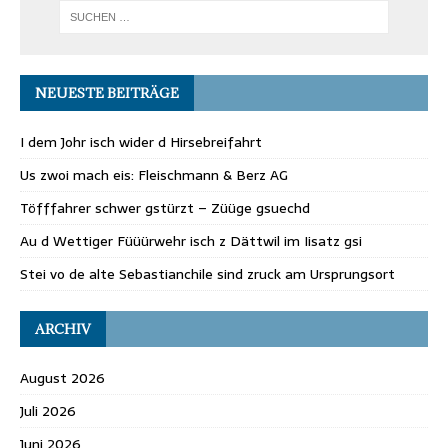
NEUESTE BEITRÄGE
I dem Johr isch wider d Hirsebreifahrt
Us zwoi mach eis: Fleischmann & Berz AG
Töfffahrer schwer gstürzt – Züüge gsuechd
Au d Wettiger Füüürwehr isch z Dättwil im Iisatz gsi
Stei vo de alte Sebastianchile sind zruck am Ursprungsort
ARCHIV
August 2026
Juli 2026
Juni 2026