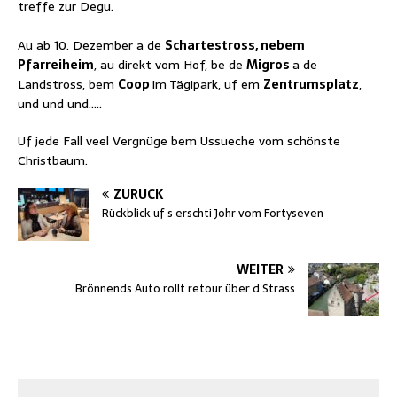
treffe zur Degu.
Au ab 10. Dezember a de
Schartestross, nebem
Pfarreiheim
, au direkt vom Hof, be de
Migros
a de
Landstross, bem
Coop
im Tägipark, uf em
Zentrumsplatz
,
und und und…..
Uf jede Fall veel Vergnüge bem Ussueche vom schönste
Christbaum.
ZURÜCK
Rückblick uf s erschti Johr vom Fortyseven
WEITER
Brönnends Auto rollt retour über d Strass