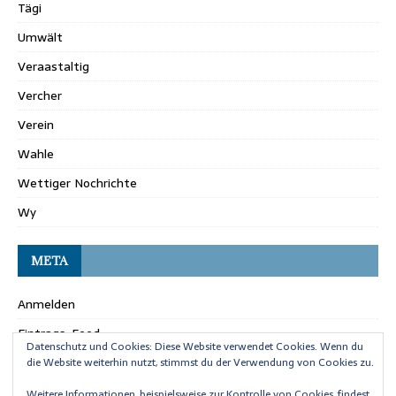
Tägi
Umwält
Veraastaltig
Vercher
Verein
Wahle
Wettiger Nochrichte
Wy
META
Anmelden
Eintrags-Feed
Datenschutz und Cookies: Diese Website verwendet Cookies. Wenn du
Kommentar-Feed
die Website weiterhin nutzt, stimmst du der Verwendung von Cookies zu.
WordPress.org
Weitere Informationen, beispielsweise zur Kontrolle von Cookies, findest