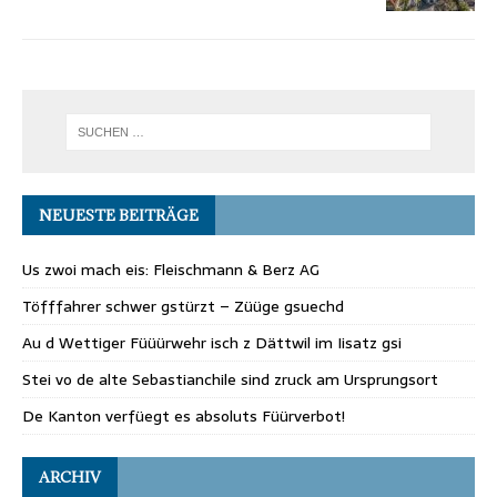
NEUESTE BEITRÄGE
Us zwoi mach eis: Fleischmann & Berz AG
Töfffahrer schwer gstürzt – Züüge gsuechd
Au d Wettiger Füüürwehr isch z Dättwil im Iisatz gsi
Stei vo de alte Sebastianchile sind zruck am Ursprungsort
De Kanton verfüegt es absoluts Füürverbot!
ARCHIV