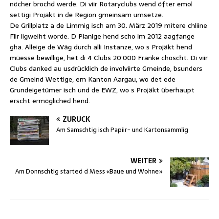
nöcher brochd werde. Di viir Rotaryclubs wend öfter emol
settigi Projäkt in de Region gmeinsam umsetze.
De Grillplatz a de Limmig isch am 30. März 2019 mitere chliine
Fiir iigweiht worde. D Planige hend scho im 2012 aagfange
gha. Alleige de Wäg durch alli Instanze, wo s Projäkt hend
müesse bewillige, het di 4 Clubs 20’000 Franke choscht. Di viir
Clubs danked au usdrücklich de involviirte Gmeinde, bsunders
de Gmeind Wettige, em Kanton Aargau, wo det ede
Grundeigetümer isch und de EWZ, wo s Projäkt überhaupt
erscht ermögliched hend.
ZURÜCK
Am Samschtig isch Papiir- und Kartonsammlig
WEITER
Am Donnschtig started d Mess «Baue und Wohne»