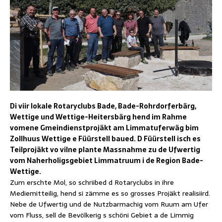
Di viir lokale Rotaryclubs Bade, Bade-Rohrdorferbärg,
Wettige und Wettige-Heitersbärg hend im Rahme
vomene Gmeindienstprojäkt am Limmatuferwäg bim
Zollhuus Wettige e Füürstell baued. D Füürstell isch es
Teilprojäkt vo vilne plante Massnahme zu de Ufwertig
vom Naherholigsgebiet Limmatruum i de Region Bade-
Wettige.
Zum erschte Mol, so schriibed d Rotaryclubs in ihre
Mediemitteilig, hend si zämme es so grosses Projäkt realisiird.
Nebe de Ufwertig und de Nutzbarmachig vom Ruum am Ufer
vom Fluss, sell de Bevölkerig s schöni Gebiet a de Limmig