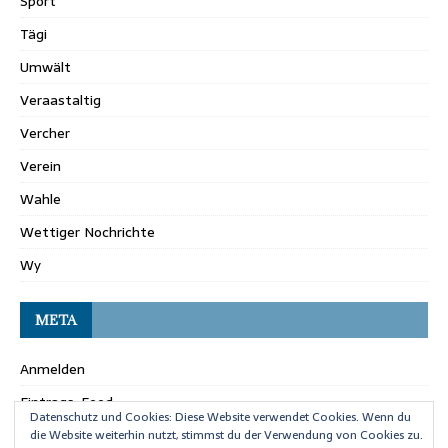
Sport
Tägi
Umwält
Veraastaltig
Vercher
Verein
Wahle
Wettiger Nochrichte
Wy
META
Anmelden
Eintrags-Feed
Datenschutz und Cookies: Diese Website verwendet Cookies. Wenn du
Kommentar-Feed
die Website weiterhin nutzt, stimmst du der Verwendung von Cookies zu.