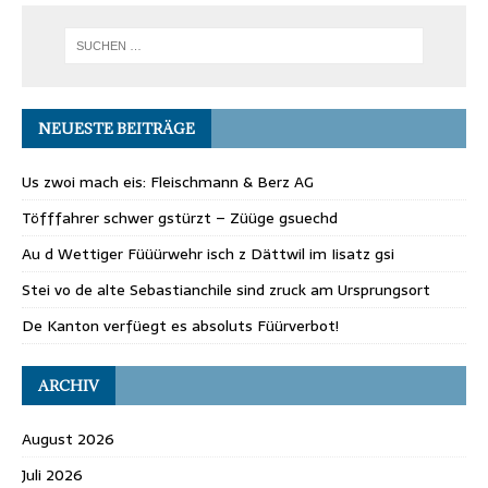
NEUESTE BEITRÄGE
Us zwoi mach eis: Fleischmann & Berz AG
Töfffahrer schwer gstürzt – Züüge gsuechd
Au d Wettiger Füüürwehr isch z Dättwil im Iisatz gsi
Stei vo de alte Sebastianchile sind zruck am Ursprungsort
De Kanton verfüegt es absoluts Füürverbot!
ARCHIV
August 2026
Juli 2026