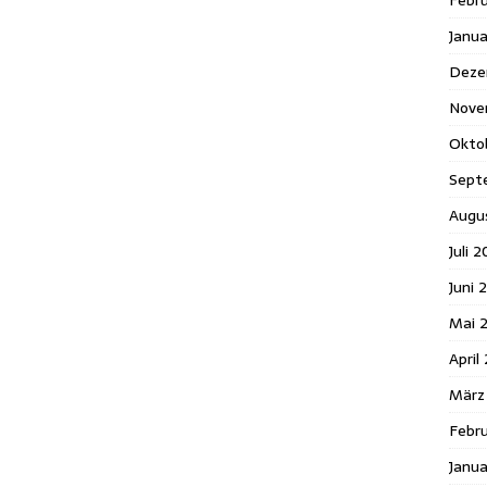
Febr
Janu
Deze
Nove
Okto
Sept
Augu
Juli 2
Juni 
Mai 
April
März
Febru
Janua