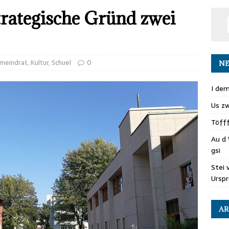
trategische Gründ zwei
meindrat
,
Kultur
,
Schuel
0
NE
I dem
Us zw
Töff
Au d 
gsi
Stei 
Ursp
AR