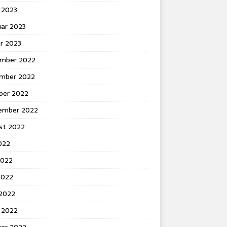
 2023
uar 2023
r 2023
mber 2022
mber 2022
ber 2022
ember 2022
st 2022
2022
2022
2022
 2022
 2022