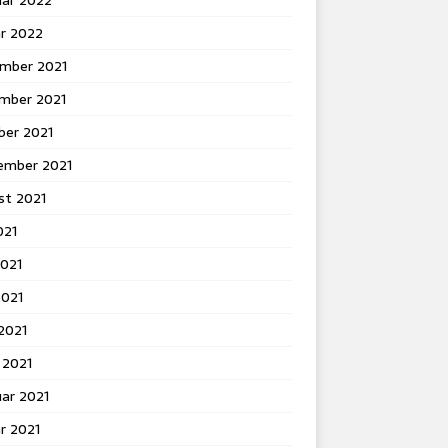
uar 2022
ar 2022
mber 2021
mber 2021
ber 2021
ember 2021
st 2021
021
2021
2021
 2021
 2021
ar 2021
r 2021