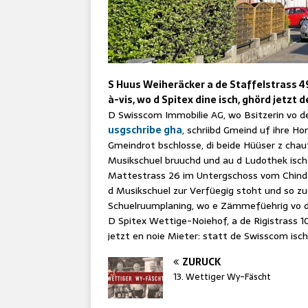
S Huus Weiheräcker a de Staffelstrass 49
à-vis, wo d Spitex dine isch, ghörd jetzt
D Swisscom Immobilie AG, wo Bsitzerin vo de
usgschribe gha
, schriibd Gmeind uf ihre H
Gmeindrot bschlosse, di beide Hüüser z chauf
Musikschuel bruuchd und au d Ludothek isch d
Mattestrass 26 im Untergschoss vom Chinde
d Musikschuel zur Verfüegig stoht und so z
Schuelruumplaning, wo e Zämmefüehrig vo d
D Spitex Wettige-Noiehof, a de Rigistrass 1
jetzt en noie Mieter: statt de Swisscom isc
ZURÜCK
13. Wettiger Wy-Fäscht