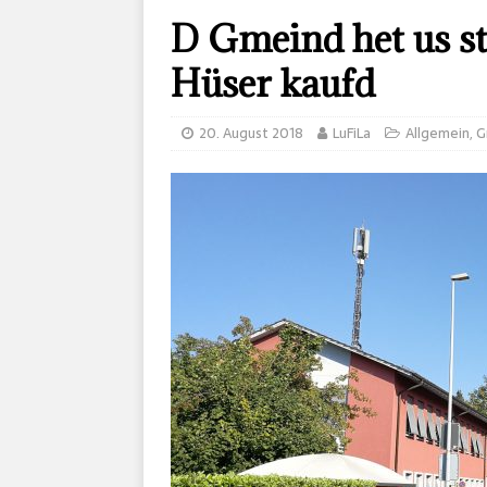
D Gmeind het us s
Hüser kaufd
20. August 2018
LuFiLa
Allgemein
,
G