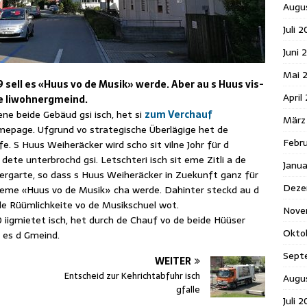
Augu
Juli 
Juni 
Mai 
 sell es «Huus vo de Musik» werde. Aber au s Huus vis-
April
 de Iiwohnergmeind.
ne beide Gebäud gsi isch, het si
zum Verchauf
März
omepage. Ufgrund vo strategische Überlägige het de
Febr
e. S Huus Weiheräcker wird scho sit vilne Johr für d
ete unterbrochd gsi. Letschteri isch sit eme Zitli a de
Janu
rgarte, so dass s Huus Weiheräcker in Zuekunft ganz für
Deze
ueme «Huus vo de Musik» cha werde. Dahinter steckd au d
e Rüümlichkeite vo de Musikschuel wot.
Nove
0 iigmietet isch, het durch de Chauf vo de beide Hüüser
Okto
h es d Gmeind.
Sept
WEITER
Entscheid zur Kehrichtabfuhr isch
Augu
gfalle
Juli 