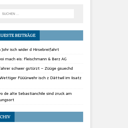
UESTE BEITRÄGE
 Johr isch wider d Hirsebreifahrt
oi mach eis: Fleischmann & Berz AG
fahrer schwer gstürzt – Züüge gsuechd
Wettiger Füüürwehr isch z Dättwil im Iisatz
vo de alte Sebastianchile sind zruck am
rungsort
CHIV