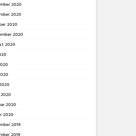
mber 2020
mber 2020
ber 2020
ember 2020
st 2020
2020
2020
2020
 2020
 2020
uar 2020
ar 2020
mber 2019
mber 2019