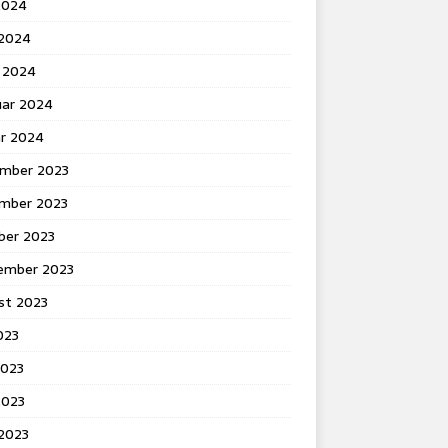
2024
 2024
 2024
uar 2024
ar 2024
mber 2023
mber 2023
ber 2023
ember 2023
st 2023
2023
2023
2023
 2023