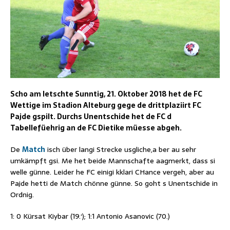
Scho am letschte Sunntig, 21. Oktober 2018 het de FC
Wettige im Stadion Alteburg gege de drittplaziirt FC
Pajde gspilt. Durchs Unentschide het de FC d
Tabellefüehrig an de FC Dietike müesse abgeh.
De
Match
isch über langi Strecke usgliche,a ber au sehr
umkämpft gsi. Me het beide Mannschafte aagmerkt, dass si
welle günne. Leider he FC einigi kklari CHance vergeh, aber au
Pajde hetti de Match chönne günne. So goht s Unentschide in
Ordnig.
1: 0 Kürsat Kiybar (19.‘); 1:1 Antonio Asanovic (70.)