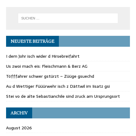
NEUESTE BEITRÄGE
I dem Johr isch wider d Hirsebreifahrt
Us zwoi mach eis: Fleischmann & Berz AG
Töfffahrer schwer gstürzt – Züüge gsuechd
Au d Wettiger Füüürwehr isch z Dättwil im Iisatz gsi
Stei vo de alte Sebastianchile sind zruck am Ursprungsort
ARCHIV
August 2026