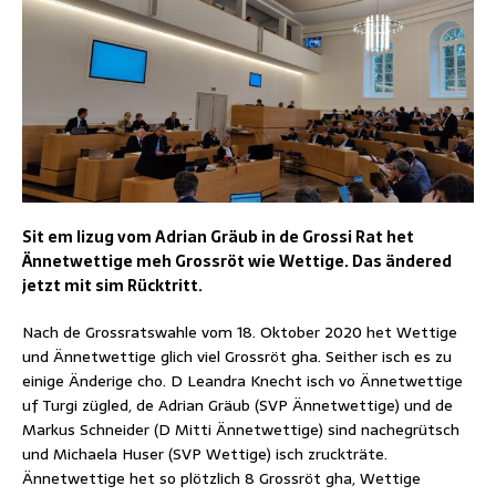
Sit em Iizug vom Adrian Gräub in de Grossi Rat het
Ännetwettige meh Grossröt wie Wettige. Das ändered
jetzt mit sim Rücktritt.
Nach de Grossratswahle vom 18. Oktober 2020 het Wettige
und Ännetwettige glich viel Grossröt gha. Seither isch es zu
einige Änderige cho. D Leandra Knecht isch vo Ännetwettige
uf Turgi zügled, de Adrian Gräub (SVP Ännetwettige) und de
Markus Schneider (D Mitti Ännetwettige) sind nachegrütsch
und Michaela Huser (SVP Wettige) isch zruckträte.
Ännetwettige het so plötzlich 8 Grossröt gha, Wettige