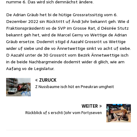
numme 6. Das wird sich demnächst ändere.
De Adrian Gräub het bi de hütige Grossratssitzig vom 6.
Dezember 2022 sin Rücktritt uf Ändi Johr bekannt geh. Wie d
Fraktionspräsidenti vo de SVP im Grosse Rat, d Désirée Stutz
bekannt geh het, wird de Marcel Gerny vo Wettige de Adrian
Gräub ersetze. Dodemit stigd d Aazahl Grossröt us Wettige
wider uf siebe und die vo Ännetwettige sinkt vo acht uf siebe.
D Aazahl unter de 30 Grossröt vom Bezirk Ännetwettige isch
in de beide Nachbargmeinde dodemit wider di gliich, wie am
Aafang vo de Legislatur.
ZURÜCK
Z Nussbaume isch hüt en Pneukran umgheit
WEITER
Rückblick uf s erschti Johr vom Fortyseven