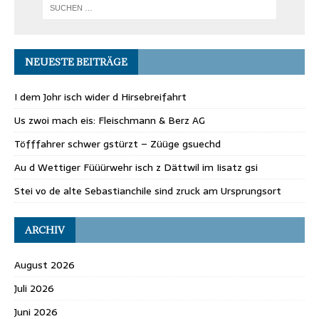
NEUESTE BEITRÄGE
I dem Johr isch wider d Hirsebreifahrt
Us zwoi mach eis: Fleischmann & Berz AG
Töfffahrer schwer gstürzt – Züüge gsuechd
Au d Wettiger Füüürwehr isch z Dättwil im Iisatz gsi
Stei vo de alte Sebastianchile sind zruck am Ursprungsort
ARCHIV
August 2026
Juli 2026
Juni 2026