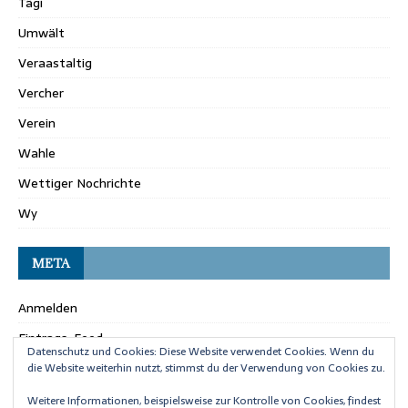
Tägi
Umwält
Veraastaltig
Vercher
Verein
Wahle
Wettiger Nochrichte
Wy
META
Anmelden
Eintrags-Feed
Datenschutz und Cookies: Diese Website verwendet Cookies. Wenn du
Kommentar-Feed
die Website weiterhin nutzt, stimmst du der Verwendung von Cookies zu.
WordPress.org
Weitere Informationen, beispielsweise zur Kontrolle von Cookies, findest