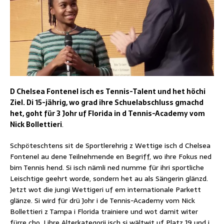
D Chelsea Fontenel isch es Tennis-Talent und het höchi
Ziel. Di 15-jährig, wo grad ihre Schuelabschluss gmachd
het, goht für 3 Johr uf Florida in d Tennis-Academy vom
Nick Bollettieri
.
Schpöteschtens sit de Sportlerehrig z Wettige isch d Chelsea
Fontenel au dene Teilnehmende en Begriff, wo ihre Fokus ned
bim Tennis hend. Si isch nämli ned numme für ihri sportliche
Leischtige geehrt worde, sondern het au als Sängerin glänzd.
Jetzt wot die jungi Wettigeri uf em internationale Parkett
glänze. Si wird für drü Johr i de Tennis-Academy vom Nick
Bollettieri z Tampa i Florida trainiere und wot damit witer
fürre cho. I ihre Alterkategorii isch si wältwit uf Platz 19 und i