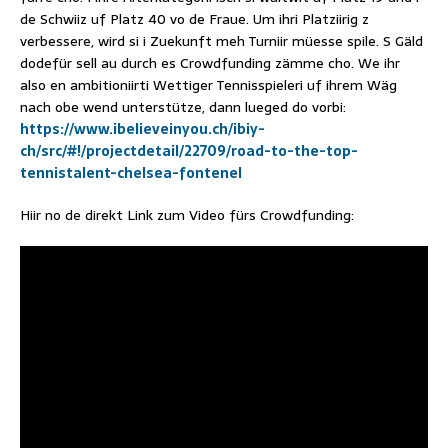
de Schwiiz uf Platz 40 vo de Fraue. Um ihri Platziirig z
verbessere, wird si i Zuekunft meh Turniir müesse spile. S Gäld
dodefür sell au durch es Crowdfunding zämme cho. We ihr
also en ambitioniirti Wettiger Tennisspieleri uf ihrem Wäg
nach obe wend unterstütze, dann lueged do vorbi:
https://www.ibelieveinyou.ch/ibiy-
ch/src/#!/projectdetail/22709/road-to-the-top-
tennistalent-chelsea-fontenel
Hiir no de direkt Link zum Video fürs Crowdfunding: