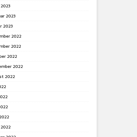
 2023
uar 2023
r 2023
mber 2022
mber 2022
ber 2022
ember 2022
st 2022
2022
2022
2022
 2022
 2022