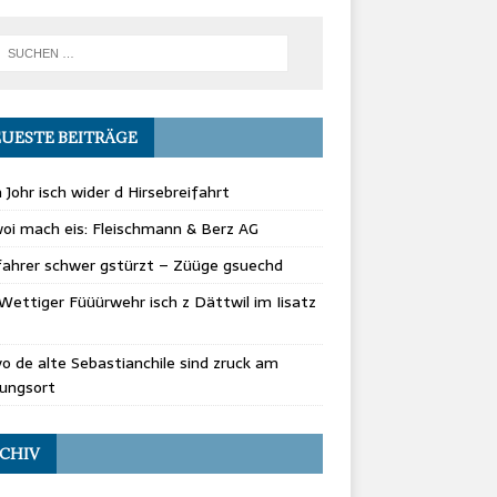
UESTE BEITRÄGE
 Johr isch wider d Hirsebreifahrt
oi mach eis: Fleischmann & Berz AG
fahrer schwer gstürzt – Züüge gsuechd
Wettiger Füüürwehr isch z Dättwil im Iisatz
vo de alte Sebastianchile sind zruck am
rungsort
CHIV