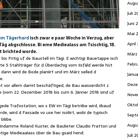
Augu
Juli 
Juni 
Mai 
rum Tägerhard
isch zwar e paar Woche in Verzug, aber
April
Täg abgschlosse. Bi eme Mediealass am Tsischtig, 18.
t brichted worde.
März
s Fritig uf de Baustell im Tägi. E wichtigi Bauetappe isch
Febr
chte 5 Stahlträger für d Überdachig vom Iisfäld werde hüt
dann wird de Bode planiirt und im März selled d
Janu
e.
Deze
 vor allem damit beschäftiged, de Bau wasserdicht z
 (vom 22. Dezember 2018 bis zum 6. Jänner 2018 sind uf
Nove
Okto
gede Trafostation, wo s EW im Tägi betriibe wird, iibaud
erde, wird d Fassade vo use her isoliirt, wobi de typisch
Sept
bliibe.
Augu
eindamme Roland Kuster, de Baulieter Claudio Fratton und
ige Medieaalass über de Bau gsaid hend:
Juli 