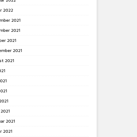
uar 2022
ar 2022
mber 2021
mber 2021
ber 2021
ember 2021
st 2021
021
2021
2021
 2021
 2021
ar 2021
r 2021