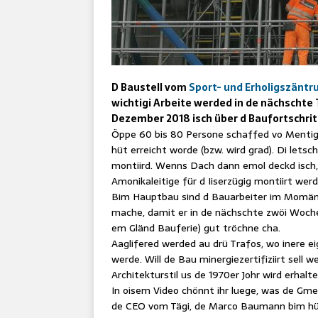
D Baustell vom
Sport- und Erholigszänt
wichtigi Arbeite werded in de nächschte 
Dezember 2018 isch über d Baufortschrit
Öppe 60 bis 80 Persone schaffed vo Mentig bi
hüt erreicht worde (bzw. wird grad). Di lets
montiird. Wenns Dach dann emol deckd isch, 
Amonikaleitige für d Iiserzügig montiirt werd
Bim Hauptbau sind d Bauarbeiter im Momänt
mache, damit er in de nächschte zwöi Woche
em Gländ Bauferie) gut tröchne cha.
Aaglifered werded au drü Trafos, wo inere ei
werde. Will de Bau minergiezertifiziirt sell w
Architekturstil us de 1970er Johr wird erhalte 
In oisem Video chönnt ihr luege, was de Gm
de CEO vom Tägi, de Marco Baumann bim hüt