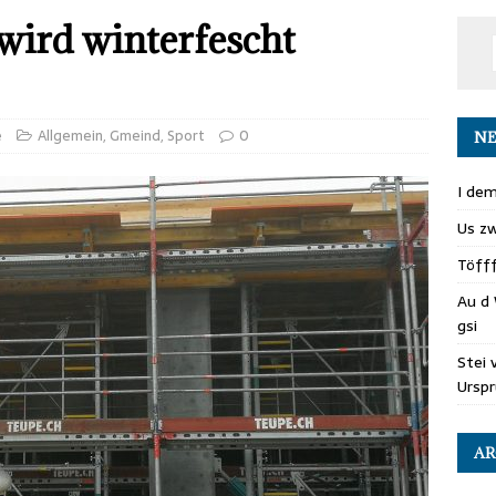
 wird winterfescht
e
Allgemein
,
Gmeind
,
Sport
0
NE
I dem
Us zw
Töff
Au d 
gsi
Stei 
Ursp
AR