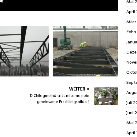
Mai 
April
März
Febr
Janu
Deze
Nove
Okto
Sept
WEITER
Augu
D Chilegmeind tritt miteme noie
gmeinsame Erschiinigsbild uf
Juli 
Juni 
Mai 
April