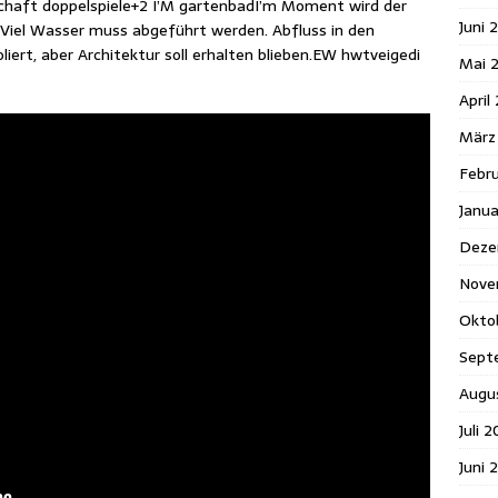
haft doppelspiele+2 I’M gartenbadI’m Moment wird der
Juni 
 Viel Wasser muss abgeführt werden. Abfluss in den
oliert, aber Architektur soll erhalten blieben.EW hwtveigedi
Mai 
April
März
Febr
Janu
Deze
Nove
Okto
Sept
Augu
Juli 
Juni 