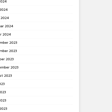
2024
 2024
 2024
uar 2024
ar 2024
mber 2023
mber 2023
ber 2023
ember 2023
st 2023
2023
2023
2023
 2023