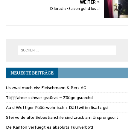
WEITER
D Ibruchs-Saison gohd los ..!
NEUESTE BEITRÄGE
Us zwoi mach eis: Fleischmann & Berz AG
Töfffahrer schwer gstürzt – Züüge gsuechd
Au d Wettiger Füüürwehr isch z Dättwil im Iisatz gsi
Stei vo de alte Sebastianchile sind zruck am Ursprungsort
De Kanton verfüegt es absoluts Füürverbot!