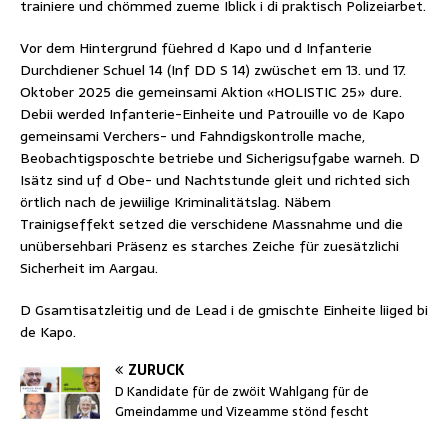
trainiere und chömmed zueme Iblick i di praktisch Polizeiarbet.
Vor dem Hintergrund füehred d Kapo und d Infanterie
Durchdiener Schuel 14 (Inf DD S 14) zwüschet em 13. und 17.
Oktober 2025 die gemeinsami Aktion «HOLISTIC 25» dure.
Debii werded Infanterie-Einheite und Patrouille vo de Kapo
gemeinsami Verchers- und Fahndigskontrolle mache,
Beobachtigsposchte betriebe und Sicherigsufgabe warneh. D
Isätz sind uf d Obe- und Nachtstunde gleit und richted sich
örtlich nach de jewiilige Kriminalitätslag. Näbem
Trainigseffekt setzed die verschidene Massnahme und die
unübersehbari Präsenz es starches Zeiche für zuesätzlichi
Sicherheit im Aargau.
D Gsamtisatzleitig und de Lead i de gmischte Einheite liiged bi
de Kapo.
ZURÜCK
D Kandidate für de zwöit Wahlgang für de
Gmeindamme und Vizeamme stönd fescht