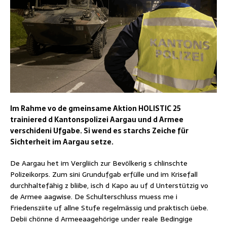
Im Rahme vo de gmeinsame Aktion HOLISTIC 25
trainiered d Kantonspolizei Aargau und d Armee
verschideni Ufgabe. Si wend es starchs Zeiche für
Sichterheit im Aargau setze.
De Aargau het im Vergliich zur Bevölkerig s chlinschte
Polizeikorps. Zum sini Grundufgab erfülle und im Krisefall
durchhaltefähig z bliibe, isch d Kapo au uf d Unterstützig vo
de Armee aagwise. De Schulterschluss muess me i
Friedensziite uf allne Stufe regelmässig und praktisch üebe.
Debii chönne d Armeeaagehörige under reale Bedingige