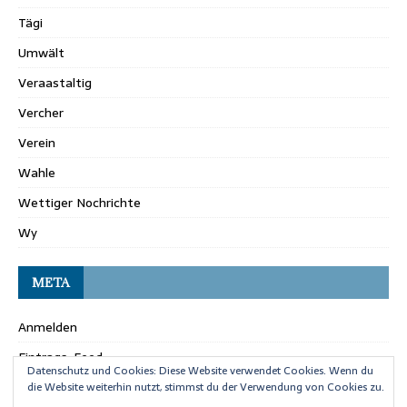
Tägi
Umwält
Veraastaltig
Vercher
Verein
Wahle
Wettiger Nochrichte
Wy
META
Anmelden
Eintrags-Feed
Datenschutz und Cookies: Diese Website verwendet Cookies. Wenn du
Kommentar-Feed
die Website weiterhin nutzt, stimmst du der Verwendung von Cookies zu.