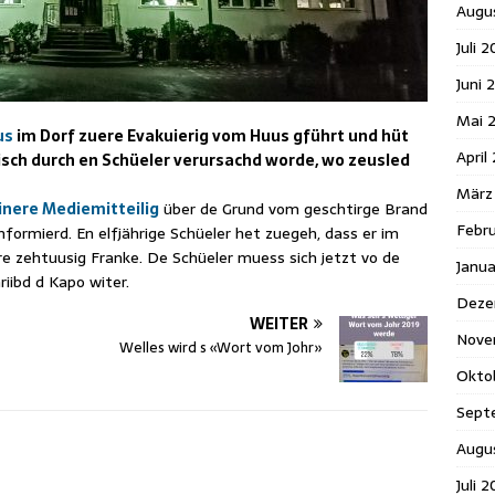
Augu
Juli 
Juni 
Mai 
us
im Dorf zuere Evakuierig vom Huus gführt und hüt
April
isch durch en Schüeler verursachd worde, wo zeusled
März
inere Mediemitteilig
über de Grund vom geschtirge Brand
Febr
formierd. En elfjährige Schüeler het zuegeh, dass er im
re zehtuusig Franke. De Schüeler muess sich jetzt vo de
Janu
iibd d Kapo witer.
Deze
WEITER
Nove
Welles wird s «Wort vom Johr»
Okto
Sept
Augu
Juli 