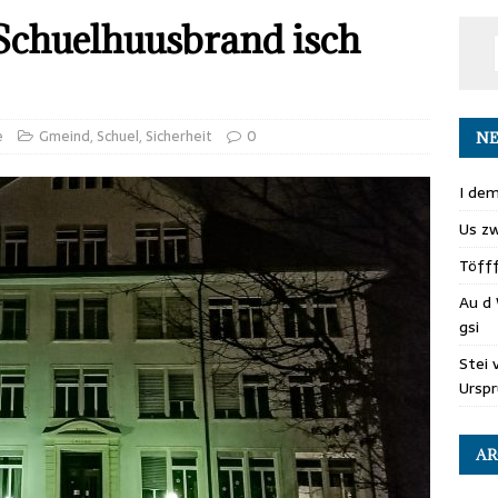
chuelhuusbrand isch
e
Gmeind
,
Schuel
,
Sicherheit
0
NE
I dem
Us zw
Töff
Au d 
gsi
Stei 
Ursp
AR