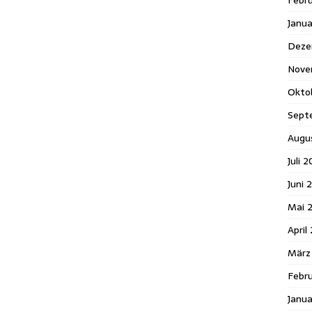
Febr
Janu
Deze
Nove
Okto
Sept
Augu
Juli 2
Juni 
Mai 
April
März
Febru
Janua