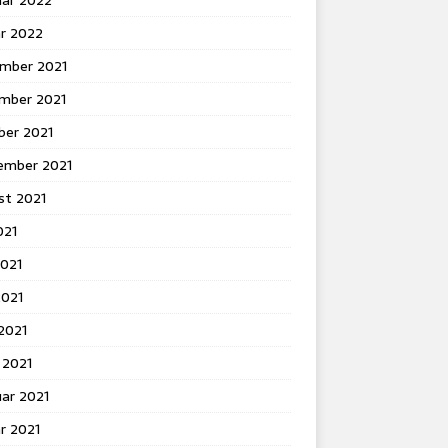
uar 2022
ar 2022
mber 2021
mber 2021
ber 2021
ember 2021
st 2021
021
2021
2021
 2021
 2021
ar 2021
r 2021