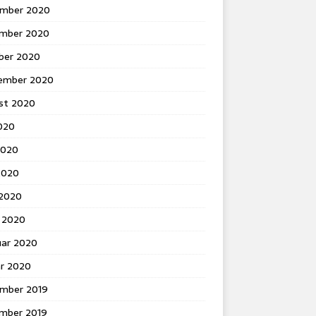
mber 2020
mber 2020
ber 2020
ember 2020
st 2020
2020
2020
2020
 2020
 2020
uar 2020
ar 2020
mber 2019
mber 2019