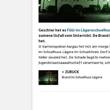
Geschter het es
Füür im Lägereschuelhu
zumene Usfall vom Unterricht. De Brand 
het.
D Kantonspolizei Aargau het hüt am morge
im Schuelhuus Lägere im Schuelchreis Dorf in
Keller zeusled het. De Schade liegd bi mehre
Jugendstaatsaawaltschaft verantworte, schr
ZURÜCK
Brand im Schuelhuus Lägere