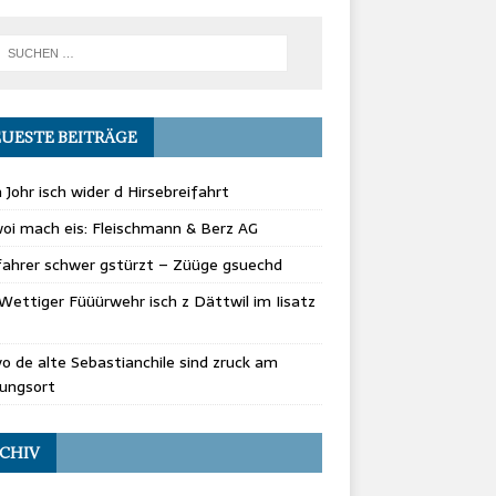
UESTE BEITRÄGE
 Johr isch wider d Hirsebreifahrt
oi mach eis: Fleischmann & Berz AG
fahrer schwer gstürzt – Züüge gsuechd
Wettiger Füüürwehr isch z Dättwil im Iisatz
vo de alte Sebastianchile sind zruck am
rungsort
CHIV