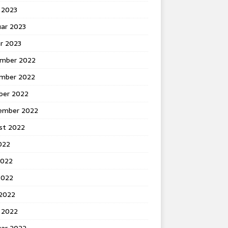
 2023
uar 2023
r 2023
mber 2022
mber 2022
ber 2022
ember 2022
st 2022
2022
2022
2022
 2022
 2022