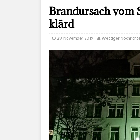
Brandursach vom S
klärd
29. November 2019
Wettiger Nochricht