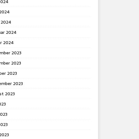
2024
 2024
 2024
uar 2024
ar 2024
mber 2023
mber 2023
ber 2023
ember 2023
st 2023
2023
2023
2023
 2023