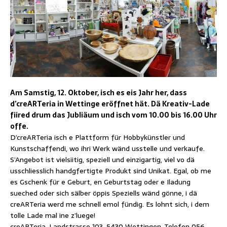
Am Samstig, 12. Oktober, isch es eis Jahr her, dass
d’creARTeria in Wettinge eröffnet hät. Dä Kreativ-Lade
fiired drum das Jubliäum und isch vom 10.00 bis 16.00 Uhr
offe.
D’creARTeria isch e Plattform für Hobbykünstler und
Kunstschaffendi, wo ihri Werk wänd usstelle und verkaufe.
S’Angebot ist vielsiitig, speziell und einzigartig, viel vo dä
usschliesslich handgfertigte Produkt sind Unikat. Egal, ob me
es Gschenk für e Geburt, en Geburtstag oder e Iladung
sueched oder sich sälber öppis Speziells wänd gönne, i dä
creARTeria werd me schnell emol fündig. Es lohnt sich, i dem
tolle Lade mal ine z’luege!
creARTeria, Landstrasse 103, 5430 Wettingen, Telefon 056