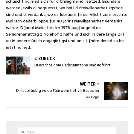
schuscht noimed sich für d Chilegmeind iisetzed. Bsunders
werded jewils di begrüesst, wo noi i d Freiwillenarbet iigstige
sind und di verdankt, wo es Jubiläum fiired. Vilicht zum erschte
Mol isch daderbi öppe für 40 Johr Freiwilligenarbet verdankt
worde. D Janni Meier het im 1978 aagfange bi de
Seniorenamittäg z Noiehof z hälfe und isch in dere lange Ziit
au in andere Briich engagiirt gsi und an s Ufhöre denkd so bis
jetzt no ned…
ZURÜCK
Di erschte noie Parkruumzone sind iigführt
WEITER
D Hauptüebig vo de Füürwehr het vili Bsuecher
aazoge