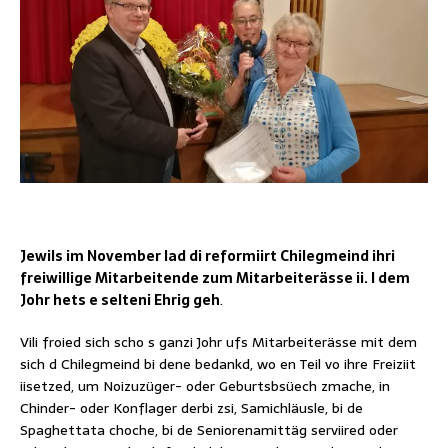
Jewils im November lad di reformiirt Chilegmeind ihri
freiwillige Mitarbeitende zum Mitarbeiterässe ii. I dem
Johr hets e selteni Ehrig geh
.
Vili froied sich scho s ganzi Johr ufs Mitarbeiterässe mit dem
sich d Chilegmeind bi dene bedankd, wo en Teil vo ihre Freiziit
iisetzed, um Noizuzüger- oder Geburtsbsüech zmache, in
Chinder- oder Konflager derbi zsi, Samichläusle, bi de
Spaghettata choche, bi de Seniorenamittäg serviired oder