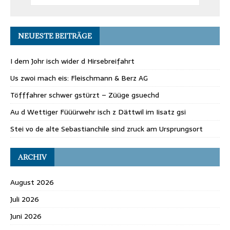
NEUESTE BEITRÄGE
I dem Johr isch wider d Hirsebreifahrt
Us zwoi mach eis: Fleischmann & Berz AG
Töfffahrer schwer gstürzt – Züüge gsuechd
Au d Wettiger Füüürwehr isch z Dättwil im Iisatz gsi
Stei vo de alte Sebastianchile sind zruck am Ursprungsort
ARCHIV
August 2026
Juli 2026
Juni 2026