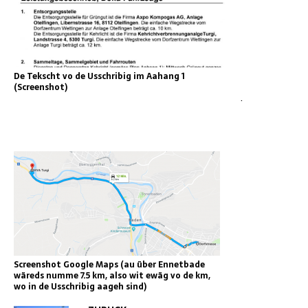
De Tekscht vo de Usschribig im Aahang 1
(Screenshot)
.
Screenshot Google Maps (au über Ennetbade
wäreds numme 7.5 km, also wit ewäg vo de km,
wo in de Usschribig aageh sind)