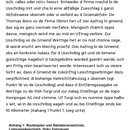
isch, «alles oder nüt» heisst. Entweder d Firma machd bi de
Usschribig mit und cha bi eme allfällige Zueschlag s ganzi
Abfuhrwese überneh oder si verlürd au d Grüenabfuhr. De
Thomas Benz vo de Firma Obrist het uf oisi Aafrog hi gmeind,
das sig es ganz normals Verfahre. Mengsich chämti öppis
dazue, mengisch würd me au mol en Uftrag verlüre. Zur
Usschribig vo de Gmeind Wettige het er no nüd chönne säge,
di würdi erscht am Mentig prüefd. Oisi Aafrog bi de Gmeind,
obs en konkrete Aalass für d Usschribig git und ob bimene
günschtige Aagebot d Sackgebühre würded gsenkt werde, isch
am Fritig nüm beantwortet worde. Interessant isch us oisere
Sicht au, dass d Gmeind de zukünftig Leischtigserbringer dazu
verpflichted, di bisherige Kehrichtfahrzüüg z überneh (vgl.
Punkt 16 vo de Usschriibig) und dass d Entfärnigsaagabe vo
Wettige zu de KVA Turgi und zur Aalag Otelfinge vo de Axpo
Kompogas AG nöd stimme. Uf Turgi isch es numme öppe halbs
o wit, wi in de Usschribig aageh und au bis Otelfinge sinds kei
10 Kilometer (Aahang 1 Punkt 1, lueg unte)