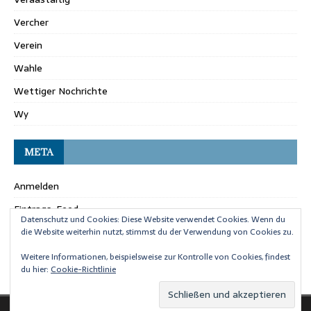
Vercher
Verein
Wahle
Wettiger Nochrichte
Wy
META
Anmelden
Eintrags-Feed
Datenschutz und Cookies: Diese Website verwendet Cookies. Wenn du
Kommentar-Feed
die Website weiterhin nutzt, stimmst du der Verwendung von Cookies zu.
WordPress.org
Weitere Informationen, beispielsweise zur Kontrolle von Cookies, findest
du hier:
Cookie-Richtlinie
Copyright © 2026 | WordPress Theme von
MH Themes