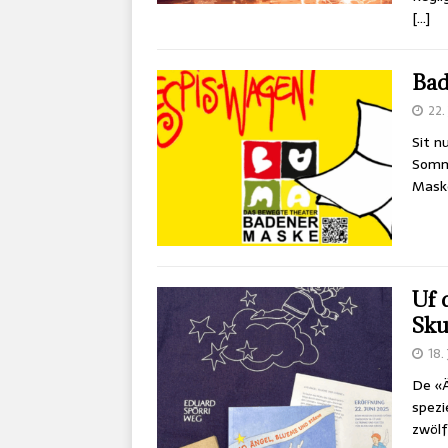
[…]
Bad
22.
Sit n
Somm
Maske
Uf 
Sku
18.
De «Ä
spezi
zwölf