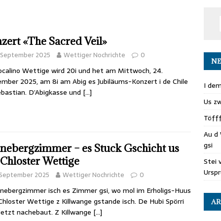
zert «The Sacred Veil»
. September 2025
Wettiger Nochrichte
0
NE
calino Wettige wird 20i und het am Mittwoch, 24.
mber 2025, am 8i am Abig es Jubiläums-Konzert i de Chile
I dem
ebastian. D’Abigkasse und
[…]
Us zw
Töff
Au d 
gsi
nebergzimmer – es Stuck Gschicht us
Chloster Wettige
Stei 
Ursp
 September 2025
Wettiger Nochrichte
0
nebergzimmer isch es Zimmer gsi, wo mol im Erholigs-Huus
hloster Wettige z Killwange gstande isch. De Hubi Spörri
AR
jetzt nachebaut. Z Killwange
[…]