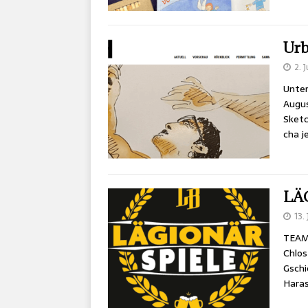
Urb
2. 
Unte
Augus
Sketc
cha j
LÄ
13.
TEAM
Chlos
Gschi
Haras