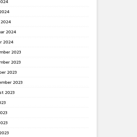
2024
 2024
 2024
uar 2024
ar 2024
mber 2023
mber 2023
ber 2023
ember 2023
st 2023
2023
2023
2023
 2023