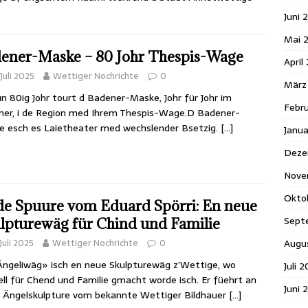
Juni 
Mai 
ener-Maske – 80 Johr Thespis-Wage
April
 Juli 2025
Wettiger Nochrichte
0
März
un 80ig Johr tourt d Badener-Maske, Johr für Johr im
Febr
er, i de Region med Ihrem Thespis-Wage.D Badener-
 esch es Laietheater med wechslender Bsetzig.
[…]
Janu
Deze
Nove
Okto
de Spuure vom Eduard Spörri: En neue
Sept
lpturewäg für Chind und Familie
 Juli 2025
Wettiger Nochrichte
0
Augu
ngeliwäg» isch en neue Skulpturewäg z’Wettige, wo
Juli 
ell für Chend und Familie gmacht worde isch. Er füehrt an
Juni 
 Ängelskulpture vom bekannte Wettiger Bildhauer
[…]