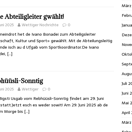
März
Febr
e Abteiligleiter gwählt!
Juni 2025
Wettiger Nochrichte
0
Janua
eindrot het de Ivano Bonadei zum Abteiligsleiter
Deze
lschaft, Kultur und Sport» gewählt. Mit de Abteilungsleitig
Nove
nde isch au d Ufgab vom Sportkoordinator.De Ivano
dei,
[…]
Okto
Sept
Augu
hüüsli-Sonntig
Juli 
Juni 2025
Wettiger
0
Juni 
3igsti Usgab vom Rebhüüsli-Sonntig findet am 29. Juni
Mai 
statt.Jetzt esch es weder sowit! Am 29. Juni 2025 ab de
am Morge bis
[…]
April
März