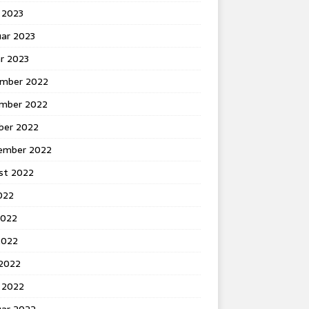
 2023
uar 2023
r 2023
mber 2022
mber 2022
ber 2022
ember 2022
st 2022
2022
2022
2022
 2022
 2022