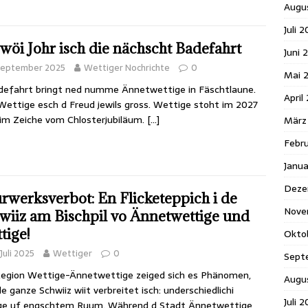
Augu
Juli 
zwöi Johr isch die nächscht Badefahrt
Juni 
 September 2025
Wettiger Nochrichte
0
Mai 
efahrt bringt ned numme Ännetwettige in Fäschtlaune.
April
Wettige esch d Freud jewils gross. Wettige stoht im 2027
im Zeiche vom Chlosterjubiläum.
[…]
März
Febr
Janu
Deze
rwerksverbot: En Flicketeppich i de
Nove
wiiz am Bischpil vo Ännetwettige und
tige!
Okto
 Juli 2025
Wettiger
0
Sept
Region Wettige-Ännetwettige zeiged sich es Phänomen,
Augu
de ganze Schwiiz wiit verbreitet isch: underschiedlichi
Juli 
ige uf engschtem Ruum. Während d Stadt Ännetwettige