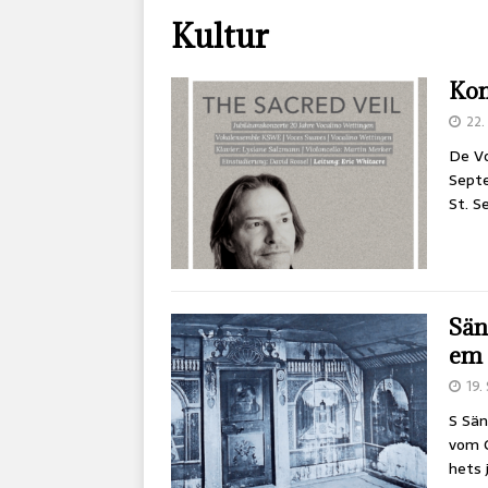
Kultur
Kon
22
De Vo
Septe
St. S
Sän
em 
19.
S Sän
vom C
hets 