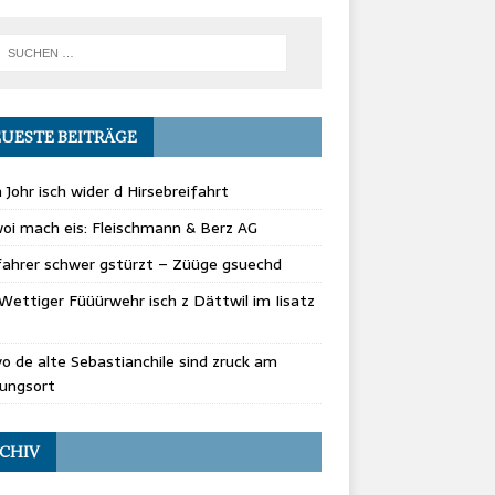
UESTE BEITRÄGE
 Johr isch wider d Hirsebreifahrt
oi mach eis: Fleischmann & Berz AG
fahrer schwer gstürzt – Züüge gsuechd
Wettiger Füüürwehr isch z Dättwil im Iisatz
vo de alte Sebastianchile sind zruck am
rungsort
CHIV