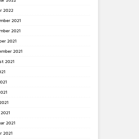
uar 2022
ar 2022
mber 2021
mber 2021
ber 2021
ember 2021
st 2021
021
2021
2021
 2021
 2021
ar 2021
r 2021