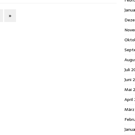
Febr
Janu
»
Deze
Nove
Okto
Sept
Augu
Juli 2
Juni 
Mai 
April
März
Febru
Janua