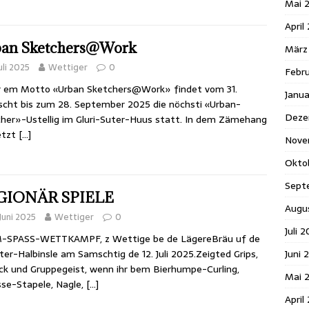
Mai 
April
an Sketchers@Work
März
Juli 2025
Wettiger
0
Febr
r em Motto «Urban Sketchers@Work» findet vom 31.
Janu
cht bis zum 28. September 2025 die nöchsti «Urban-
Deze
her»-Ustellig im Gluri-Suter-Huus statt. In dem Zämehang
etzt
[…]
Nove
Okto
Sept
GIONÄR SPIELE
Augu
 Juni 2025
Wettiger
0
Juli 
-SPASS-WETTKAMPF, z Wettige be de LägereBräu uf de
Juni 
ter-Halbinsle am Samschtig de 12. Juli 2025.Zeigted Grips,
ck und Gruppegeist, wenn ihr bem Bierhumpe-Curling,
Mai 
se-Stapele, Nagle,
[…]
April