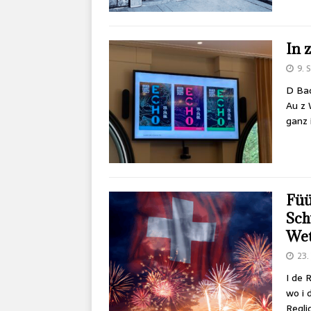
In 
9.
D Bad
Au z 
ganz 
Füü
Sch
Wet
23.
I de 
wo i 
Regl