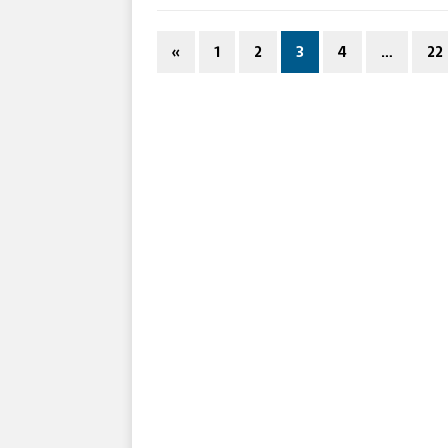
«
1
2
3
4
…
22