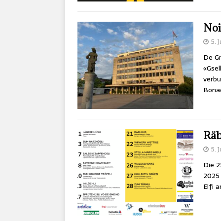
Noi
5. 
De Gm
«Gsel
verbu
Bona
Räb
5. 
Die 2
2025 
Elfi 