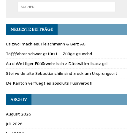
NEUESTE BEITRÄGE
Us zwoi mach eis: Fleischmann & Berz AG
Töfffahrer schwer gstürzt – Züüge gsuechd
Au d Wettiger Füüürwehr isch z Dättwil im Iisatz gsi
Stei vo de alte Sebastianchile sind zruck am Ursprungsort
De Kanton verfüegt es absoluts Füürverbot!
ARCHIV
August 2026
Juli 2026