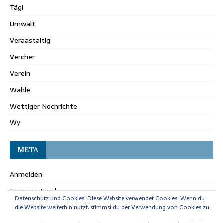
Tägi
Umwält
Veraastaltig
Vercher
Verein
Wahle
Wettiger Nochrichte
Wy
META
Anmelden
Eintrags-Feed
Datenschutz und Cookies: Diese Website verwendet Cookies. Wenn du
Kommentar-Feed
die Website weiterhin nutzt, stimmst du der Verwendung von Cookies zu.