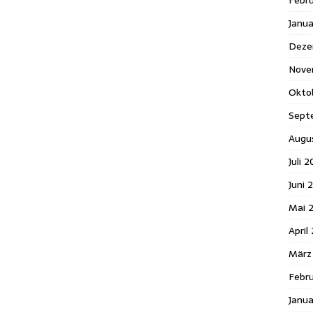
Febr
Janu
Deze
Nove
Okto
Sept
Augu
Juli 2
Juni 
Mai 
April
März
Febru
Janua