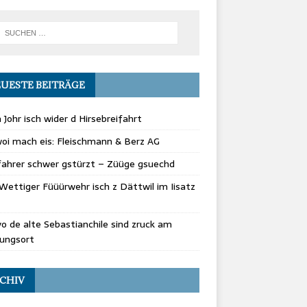
UESTE BEITRÄGE
 Johr isch wider d Hirsebreifahrt
oi mach eis: Fleischmann & Berz AG
fahrer schwer gstürzt – Züüge gsuechd
Wettiger Füüürwehr isch z Dättwil im Iisatz
vo de alte Sebastianchile sind zruck am
rungsort
CHIV