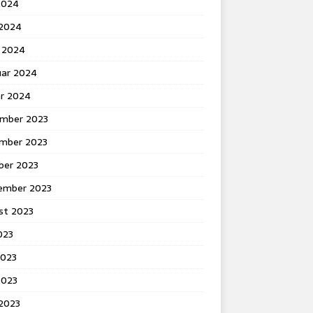
2024
 2024
 2024
uar 2024
ar 2024
mber 2023
mber 2023
ber 2023
ember 2023
st 2023
2023
2023
2023
 2023