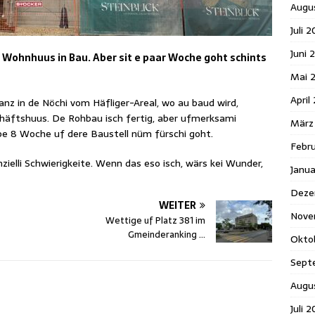
Augu
Juli 
Juni 
d Wohnhuus in Bau. Aber sit e paar Woche goht schints
Mai 
April
anz in de Nöchi vom Häfliger-Areal, wo au baud wird,
chäftshuus. De Rohbau isch fertig, aber ufmerksami
März
pe 8 Woche uf dere Baustell nüm fürschi goht.
Febr
zielli Schwierigkeite. Wenn das eso isch, wärs kei Wunder,
Janu
Deze
WEITER
Nove
Wettige uf Platz 381 im
Gmeinderanking …
Okto
Sept
Augu
Juli 