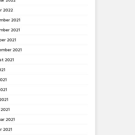
uar 2022
ar 2022
mber 2021
mber 2021
ber 2021
ember 2021
st 2021
021
2021
2021
 2021
 2021
ar 2021
r 2021