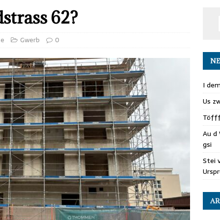
strass 62?
te
Gwerb
0
NE
I dem
Us zw
Töff
Au d 
gsi
Stei 
Ursp
AR