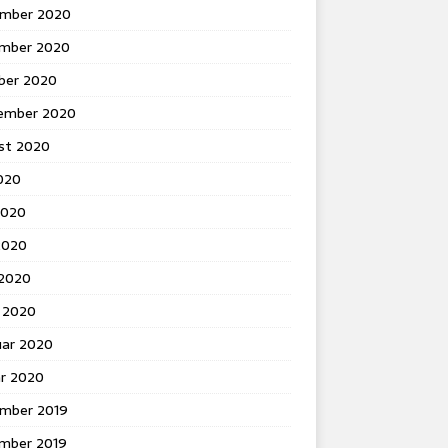
mber 2020
mber 2020
ber 2020
ember 2020
st 2020
2020
2020
2020
 2020
 2020
uar 2020
ar 2020
mber 2019
mber 2019