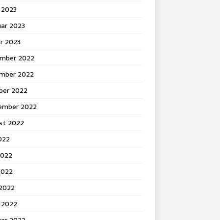
 2023
uar 2023
r 2023
mber 2022
mber 2022
ber 2022
ember 2022
st 2022
2022
2022
2022
 2022
 2022