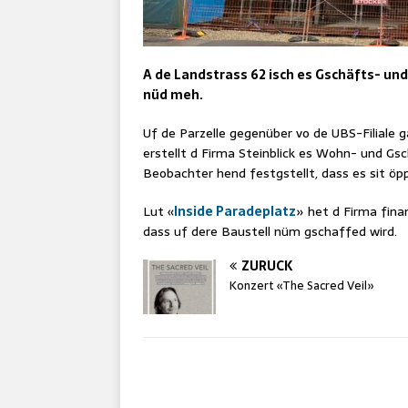
A de Landstrass 62 isch es Gschäfts- un
nüd meh.
Uf de Parzelle gegenüber vo de UBS-Filiale g
erstellt d Firma Steinblick es Wohn- und Gs
Beobachter hend festgstellt, dass es sit öp
Lut «
Inside Paradeplatz
» het d Firma finan
dass uf dere Baustell nüm gschaffed wird.
ZURÜCK
Konzert «The Sacred Veil»