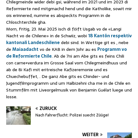
Chilegmeinde wider debi gsi, während im 2021 und im 2023 di
Reformierte ned mitgmachd hend und die Katholike, sowit mir
ois erinnered, numme es abspeckts Programm in de
Chloschterchile gha.
Morn, Fritig, 23. Mai 2025 isch di föift Usgab vo de «Langi
Nacht vo de Chilene» in de Schwiiz, wobi
18 Kantön respektiv
kantonali Landeschilene
debi sind. In Wettige git es , nebe
de
Maiaadacht
vo de KAB in dem Johr au es
Programm vo
de Reformierte Chile
. Ab de 7ni am Abe gits es feins Chili
con carne+verdura im Grosse Saal vom Chilegmeindhuus und
ab de 8i Kafi mit eritreische Kafizeremonie und es
Chuechebuffet, . De ganz Abe gits es Chinder- und
Jugendfilmprogramm und um Halbizehni cha me in de Chile en
Stummfilm mit Liveorgelmusik von Benjamin Guélat luege und
losse.
ZURÜCK
Nach Fahrerflucht: Polizei suecht Züüge!
WEITER