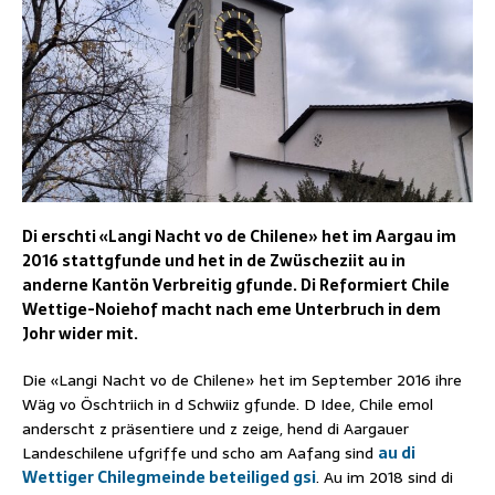
Di erschti «Langi Nacht vo de Chilene» het im Aargau im
2016 stattgfunde und het in de Zwüscheziit au in
anderne Kantön Verbreitig gfunde. Di Reformiert Chile
Wettige-Noiehof macht nach eme Unterbruch in dem
Johr wider mit.
Die «Langi Nacht vo de Chilene» het im September 2016 ihre
Wäg vo Öschtriich in d Schwiiz gfunde. D Idee, Chile emol
anderscht z präsentiere und z zeige, hend di Aargauer
Landeschilene ufgriffe und scho am Aafang sind
au di
Wettiger Chilegmeinde beteiliged gsi
. Au im 2018 sind di