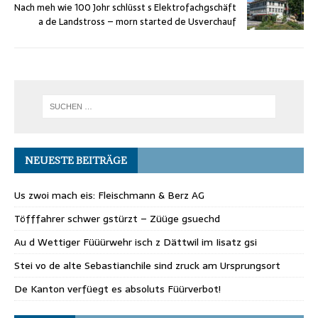
Nach meh wie 100 Johr schlüsst s Elektrofachgschäft
a de Landstross – morn started de Usverchauf
NEUESTE BEITRÄGE
Us zwoi mach eis: Fleischmann & Berz AG
Töfffahrer schwer gstürzt – Züüge gsuechd
Au d Wettiger Füüürwehr isch z Dättwil im Iisatz gsi
Stei vo de alte Sebastianchile sind zruck am Ursprungsort
De Kanton verfüegt es absoluts Füürverbot!