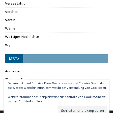
Veraastaltig
Vercher
Verein
Wahle
Wettiger Nochrichte
Wy
META
Anmelden
Eintrags-Feed
Datenschutz und Cookies: Diese Website verwendet Cookies. Wenn du
Kommentar-Feed
die Website weiterhin nutzt, stimmst du der Verwendung von Cookies zu.
WordPress.org
Weitere Informationen, beispielsweise zur Kontrolle von Cookies, findest
du hier:
Cookie-Richtlinie