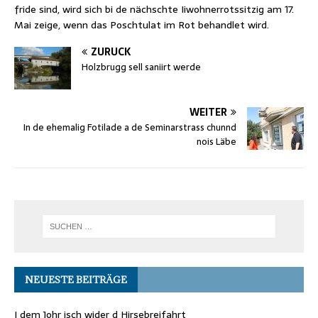
fride sind, wird sich bi de nächschte Iiwohnerrotssitzig am 17.
Mai zeige, wenn das Poschtulat im Rot behandlet wird.
ZURÜCK
Holzbrugg sell saniirt werde
WEITER
In de ehemalig Fotilade a de Seminarstrass chunnd
nois Läbe
NEUESTE BEITRÄGE
I dem Johr isch wider d Hirsebreifahrt