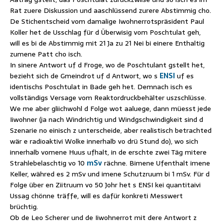
Rat zuere Diskussion und aaschlüssend zurere Abstimmig cho.
De Stichentscheid vom damalige Iwohnerrotspräsident Paul
Koller het de Usschlag für d Überwisig vom Poschtulat geh,
will es bi de Abstimmig mit 21 Ja zu 21 Nei bi einere Enthaltig
zumene Patt cho isch.
In sinere Antwort uf d Froge, wo de Poschtulant gstellt het,
bezieht sich de Gmeindrot uf d Antwort, wo s
ENSI
uf es
identischs Poschtulat in Bade geh het. Demnach isch es
vollständigs Versage vom Reaktordruckbehälter uszschlüsse.
We me aber gliichwohl d Folge wot aaluege, dann müesst jede
Iiwohner (ja nach Windrichtig und Windgschwindigkeit sind d
Szenarie no einisch z unterscheide, aber realistisch betrachted
wär e radioaktivi Wolke innerhalb vo drü Stund do), wo sich
innerhalb vomene Huus ufhalt, in de erschte zwei Täg mitere
Strahlebelaschtig vo 10
mSv
rächne. Bimene Ufenthalt imene
Keller, währed es 2 mSv und imene Schutzruum bi 1 mSv. Für d
Folge über en Ziitruum vo 50 Johr het s ENSI kei quantitaivi
Ussag chönne träffe, will es dafür konkreti Messwert
brüchtig.
Ob de Leo Scherer und de Iiwohnerrot mit dere Antwort z