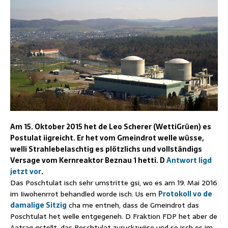
Am 15. Oktober 2015 het de Leo Scherer (WettiGrüen) es
Postulat iigreicht. Er het vom Gmeindrot welle wüsse,
welli Strahlebelaschtig es plötzlichs und vollständigs
Versage vom Kernreaktor Beznau 1 hetti. D
Antwort ligd
jetzt vor
.
Das Poschtulat isch sehr umstritte gsi, wo es am 19. Mai 2016
im Iiwohenrrot behandled worde isch. Us em
Protokoll vo de
damalige Sitzig
cha me entneh, dass de Gmeindrot das
Poschtulat het welle entgegeneh. D Fraktion FDP het aber de
Aatrag gstellt, das Poschtulat zuruckzwiise und so isch es im