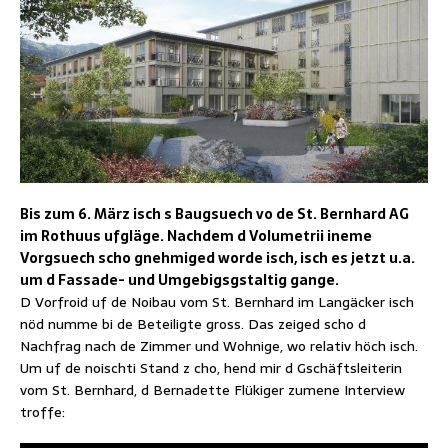
Bis zum 6. März isch s Baugsuech vo de St. Bernhard AG
im Rothuus ufgläge. Nachdem d Volumetrii ineme
Vorgsuech scho gnehmiged worde isch, isch es jetzt u.a.
um d Fassade- und Umgebigsgstaltig gange.
D Vorfroid uf de Noibau vom St. Bernhard im Langäcker isch
nöd numme bi de Beteiligte gross. Das zeiged scho d
Nachfrag nach de Zimmer und Wohnige, wo relativ höch isch.
Um uf de noischti Stand z cho, hend mir d Gschäftsleiterin
vom St. Bernhard, d Bernadette Flükiger zumene Interview
troffe: