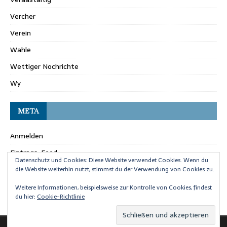
Vercher
Verein
Wahle
Wettiger Nochrichte
Wy
META
Anmelden
Eintrags-Feed
Datenschutz und Cookies: Diese Website verwendet Cookies. Wenn du
Kommentar-Feed
die Website weiterhin nutzt, stimmst du der Verwendung von Cookies zu.
WordPress.org
Weitere Informationen, beispielsweise zur Kontrolle von Cookies, findest
du hier:
Cookie-Richtlinie
Copyright © 2026 | WordPress Theme von
MH Themes