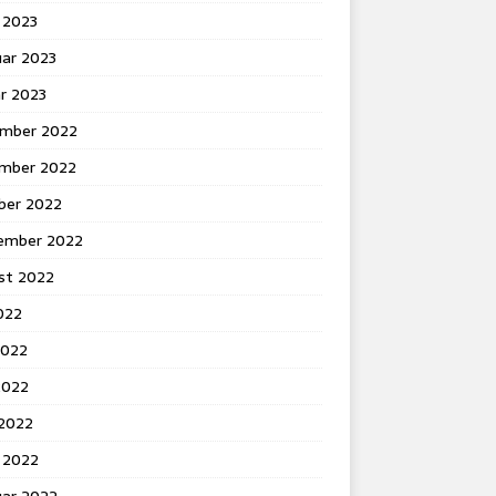
 2023
uar 2023
r 2023
mber 2022
mber 2022
ber 2022
ember 2022
st 2022
2022
2022
2022
 2022
 2022