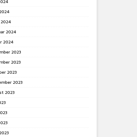
2024
 2024
 2024
uar 2024
ar 2024
mber 2023
mber 2023
ber 2023
ember 2023
st 2023
2023
2023
2023
 2023