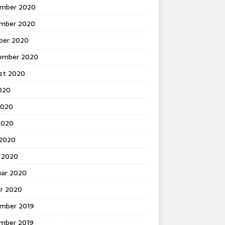
mber 2020
mber 2020
ber 2020
ember 2020
st 2020
2020
2020
2020
 2020
 2020
uar 2020
ar 2020
mber 2019
mber 2019