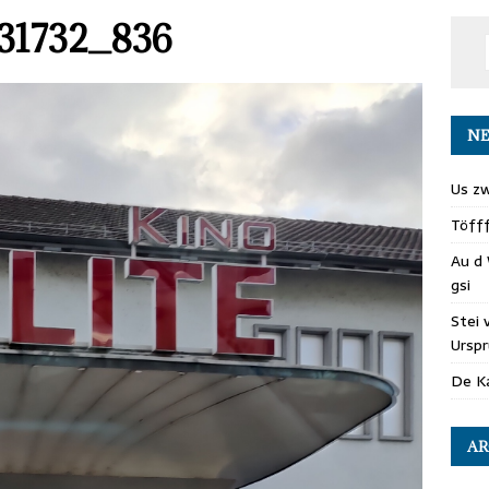
31732_836
NE
Us zw
Töff
Au d 
gsi
Stei 
Ursp
De Ka
AR