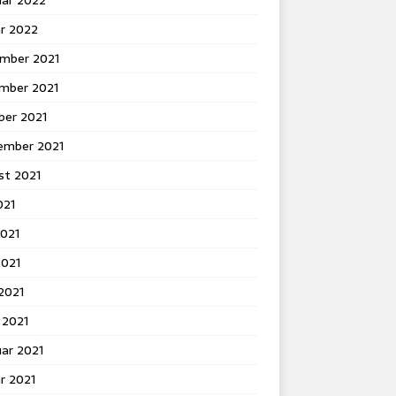
uar 2022
ar 2022
mber 2021
mber 2021
ber 2021
ember 2021
st 2021
021
2021
2021
 2021
 2021
ar 2021
r 2021