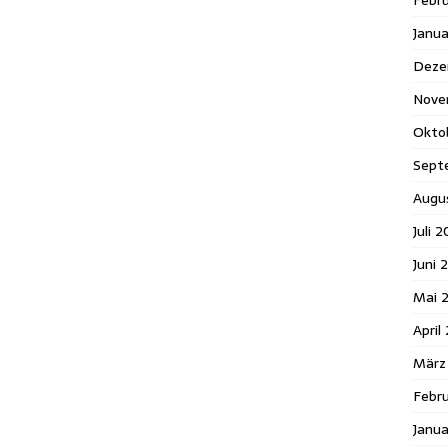
Febr
Janu
Deze
Nove
Okto
Sept
Augu
Juli 2
Juni 
Mai 
April
März
Febru
Janua