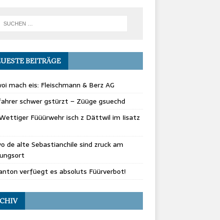
UESTE BEITRÄGE
oi mach eis: Fleischmann & Berz AG
fahrer schwer gstürzt – Züüge gsuechd
Wettiger Füüürwehr isch z Dättwil im Iisatz
vo de alte Sebastianchile sind zruck am
rungsort
nton verfüegt es absoluts Füürverbot!
CHIV