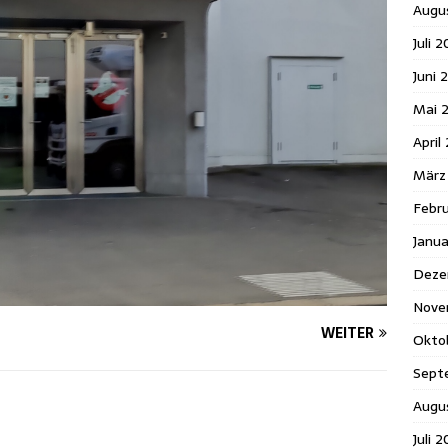
Augu
Juli 
Juni 
Mai 
April
März
Febr
Janu
Deze
Nove
WEITER
Okto
Sept
Augu
Juli 