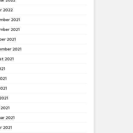
uar 2022
ar 2022
mber 2021
mber 2021
ber 2021
ember 2021
st 2021
021
2021
2021
 2021
 2021
ar 2021
r 2021