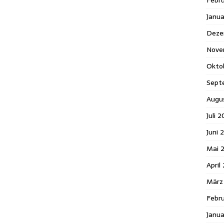
Febr
Janu
Deze
Nove
Okto
Sept
Augu
Juli 2
Juni 
Mai 
April
März
Febru
Janua