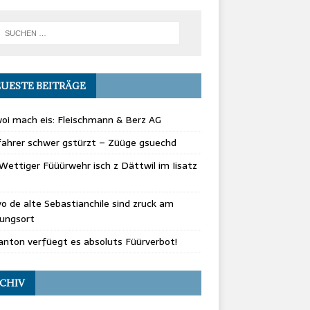
UESTE BEITRÄGE
oi mach eis: Fleischmann & Berz AG
fahrer schwer gstürzt – Züüge gsuechd
Wettiger Füüürwehr isch z Dättwil im Iisatz
vo de alte Sebastianchile sind zruck am
rungsort
nton verfüegt es absoluts Füürverbot!
CHIV