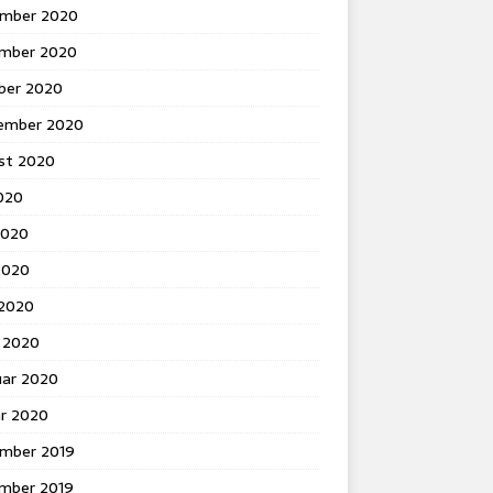
mber 2020
mber 2020
ber 2020
ember 2020
st 2020
2020
2020
2020
 2020
 2020
uar 2020
ar 2020
mber 2019
mber 2019