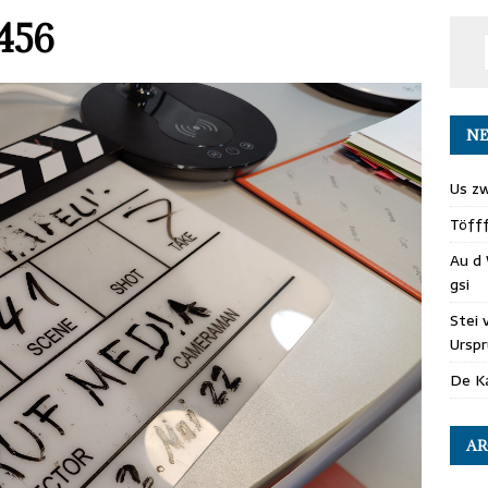
456
NE
Us zw
Töff
Au d 
gsi
Stei 
Ursp
De Ka
AR