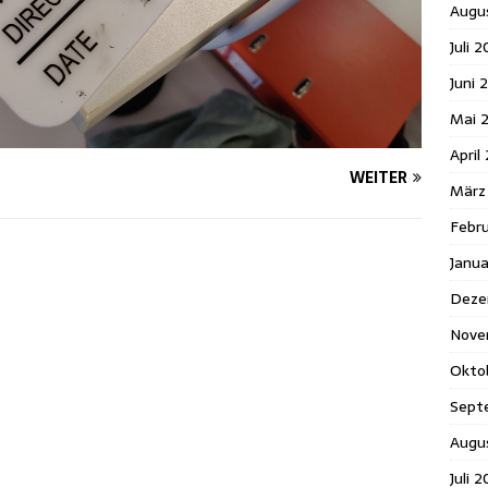
Augu
Juli 
Juni 
Mai 
April
WEITER
März
Febr
Janu
Deze
Nove
Okto
Sept
Augu
Juli 