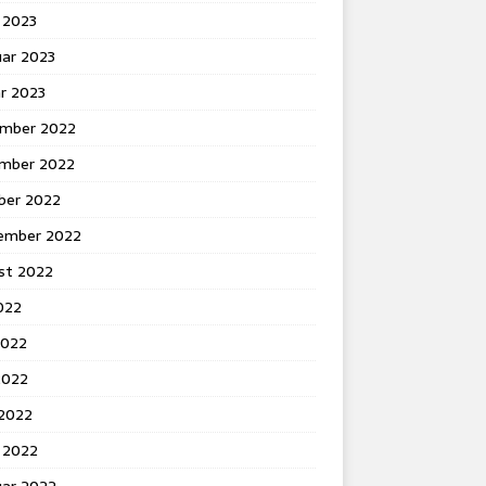
 2023
uar 2023
r 2023
mber 2022
mber 2022
ber 2022
ember 2022
st 2022
2022
2022
2022
 2022
 2022