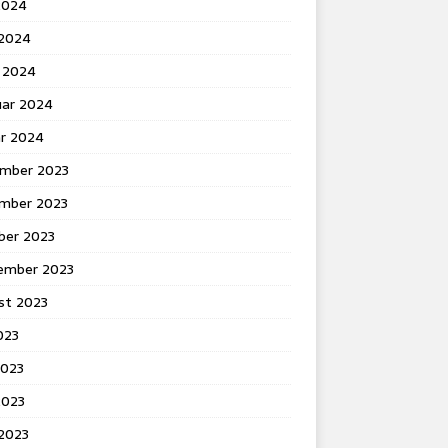
2024
 2024
 2024
uar 2024
ar 2024
mber 2023
mber 2023
ber 2023
ember 2023
st 2023
2023
2023
2023
 2023